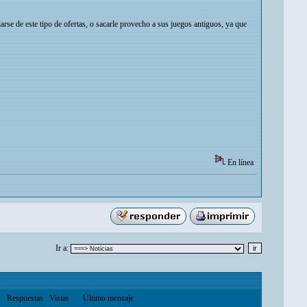
arse de este tipo de ofertas, o sacarle provecho a sus juegos antiguos, ya que
En línea
Ir a:
Respuestas
Vistas
Último mensaje