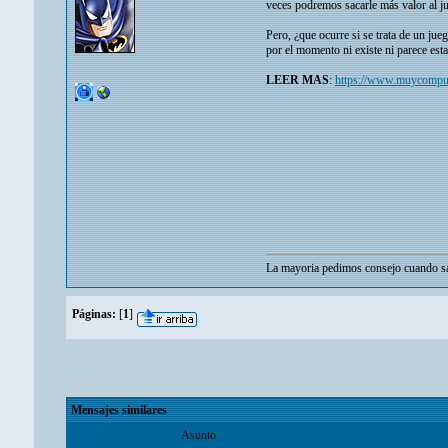
veces podremos sacarle más valor al ju
Pero, ¿que ocurre si se trata de un ju
por el momento ni existe ni parece est
LEER MAS
:
https://www.muycomput
La mayoria pedimos consejo cuando sa
Páginas:
[
1
]
Mensajes similares
Asunto