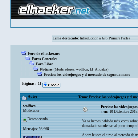
Tema destacado
:
Introducción a
Git
(Primera Parte)
Foro de elhacker.net
Foros Generales
Foro Libre
Noticias
(Moderadores:
wolfbcn
,
El_Andaluz
)
Precios: los videojuegos y el mercado de segunda mano
Páginas:
[
1
]
Autor
Tema: Precios: los videojuegos y el 
wolfbcn
Precios: los videojueg
Moderador
«
en:
10 Diciembre 2018,
Desconectado
Ya os hemos hablado más veces sobre el
demasiado suculentas al poco tiempo d
Mensajes: 53.660
Ahora le toca el turno al mercado de 