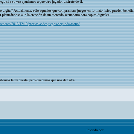
ego si a su vez ayudamos a que otro jugador disfrute de él.
ego digital? Actualmente, sólo aquellos que compran sus juegos en formato físico pueden benefici
ar planteándose aún la creación de un mercado secundario para copias digitales.
er.com/2018/12/10/precios-videojuegos-segunda-mano/
bemos la respuesta, pero queremos que nos den otra.
Iniciado por