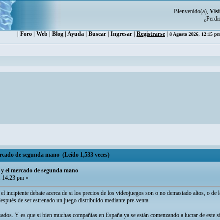
Bienvenido(a),
Visi
¿Perdi
|
Foro
|
Web
|
Blog
|
Ayuda
|
Buscar
|
Ingresar
|
Registrarse
|
8 Agosto 2026, 12:15 
mercado de segunda mano (Leído 1,533 veces)
os y el mercado de segunda mano
 14:23 pm »
 incipiente debate acerca de si los precios de los videojuegos son o no demasiado altos, o de 
espués de ser estrenado un juego distribuido mediante pre-venta.
usados. Y es que si bien muchas compañías en España ya se están comenzando a lucrar de este