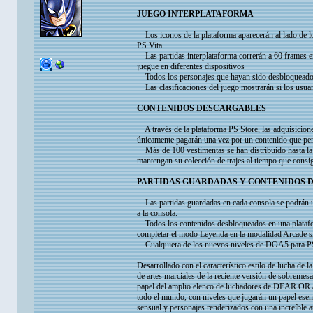
JUEGO INTERPLATAFORMA
Los iconos de la plataforma aparecerán al lado de lo
PS Vita.
Las partidas interplataforma correrán a 60 frames en
juegue en diferentes dispositivos
Todos los personajes que hayan sido desbloqueados 
Las clasificaciones del juego mostrarán si los usua
CONTENIDOS DESCARGABLES
A través de la plataforma PS Store, las adquisicione
únicamente pagarán una vez por un contenido que per
Más de 100 vestimentas se han distribuido hasta la f
mantengan su colección de trajes al tiempo que c
PARTIDAS GUARDADAS Y CONTENIDOS 
Las partidas guardadas en cada consola se podrán uti
a la consola.
Todos los contenidos desbloqueados en una plataform
completar el modo Leyenda en la modalidad Arcade sin
Cualquiera de los nuevos niveles de DOA5 para P
Desarrollado con el característico estilo de lucha 
de artes marciales de la reciente versión de sobremesa
papel del amplio elenco de luchadores de DEAR OR A
todo el mundo, con niveles que jugarán un papel esenc
sensual y personajes renderizados con una increíble a