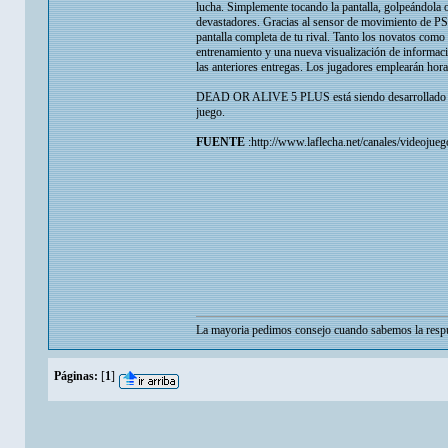
lucha. Simplemente tocando la pantalla, golpeándola 
devastadores. Gracias al sensor de movimiento de PS V
pantalla completa de tu rival. Tanto los novatos com
entrenamiento y una nueva visualización de informac
las anteriores entregas. Los jugadores emplearán hor
DEAD OR ALIVE 5 PLUS está siendo desarrollado po
juego.
FUENTE
:http://www.laflecha.net/canales/videojueg
La mayoria pedimos consejo cuando sabemos la respu
Páginas:
[
1
]