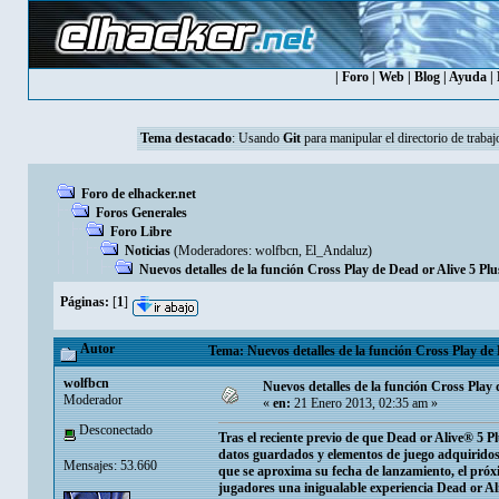
|
Foro
|
Web
|
Blog
|
Ayuda
|
Tema destacado
:
Usando
Git
para manipular el directorio de trabaj
Foro de elhacker.net
Foros Generales
Foro Libre
Noticias
(Moderadores:
wolfbcn
,
El_Andaluz
)
Nuevos detalles de la función Cross Play de Dead or Alive 5 Plu
Páginas:
[
1
]
Autor
Tema: Nuevos detalles de la función Cross Play de 
wolfbcn
Nuevos detalles de la función Cross Play 
Moderador
«
en:
21 Enero 2013, 02:35 am »
Desconectado
Tras el reciente previo de que Dead or Alive® 5 
datos guardados y elementos de juego adquirido
Mensajes: 53.660
que se aproxima su fecha de lanzamiento, el próxim
jugadores una inigualable experiencia Dead or Ali