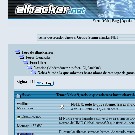
|
Foro
|
Web
|
Blog
|
Ayuda
|
Tema destacado
:
Únete al
Grupo Steam
elhacker.NET
Foro de elhacker.net
Foros Generales
Foro Libre
Noticias
(Moderadores:
wolfbcn
,
El_Andaluz
)
Nokia 9, todo lo que sabemos hasta ahora de este tope de gama
Páginas:
[
1
]
Autor
Tema: Nokia 9, todo lo que sabemos hasta ahora de
wolfbcn
Nokia 9, todo lo que sabemos hasta ahora
Moderador
«
en:
12 Junio 2017, 21:30 pm »
Desconectado
El Nokia 9 está llamado a convertirse en el nuevo to
a cargo de HMD Global, compañía que tiene los dere
Mensajes: 53.660
Durante las últimas semanas hemos ido viendo mucha i