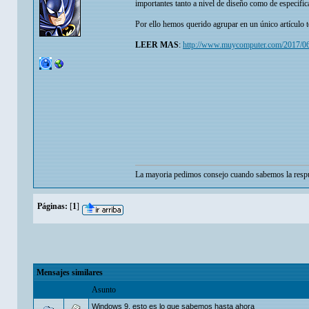
importantes tanto a nivel de diseño como de especifi
Por ello hemos querido agrupar en un único artículo
LEER MAS
:
http://www.muycomputer.com/2017/06
La mayoria pedimos consejo cuando sabemos la respu
Páginas:
[
1
]
Mensajes similares
Asunto
Windows 9, esto es lo que sabemos hasta ahora