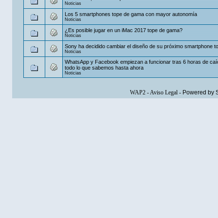
Noticias
Los 5 smartphones tope de gama con mayor autonomía
Noticias
¿Es posible jugar en un iMac 2017 tope de gama?
Noticias
Sony ha decidido cambiar el diseño de su próximo smartphone 
Noticias
WhatsApp y Facebook empiezan a funcionar tras 6 horas de caí
todo lo que sabemos hasta ahora
Noticias
WAP2
-
Aviso Legal
-
Powered by 