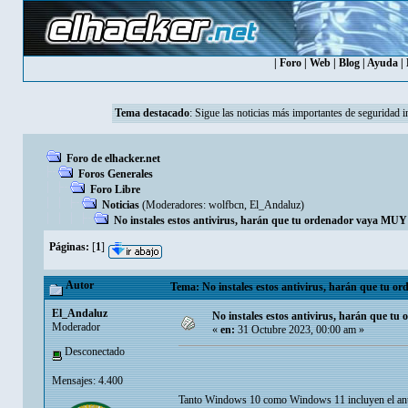
|
Foro
|
Web
|
Blog
|
Ayuda
|
Tema destacado
:
Sigue las noticias más importantes de seguridad i
Foro de elhacker.net
Foros Generales
Foro Libre
Noticias
(Moderadores:
wolfbcn
,
El_Andaluz
)
No instales estos antivirus, harán que tu ordenador vaya MUY
Páginas:
[
1
]
Autor
Tema: No instales estos antivirus, harán que tu o
El_Andaluz
No instales estos antivirus, harán que t
Moderador
«
en:
31 Octubre 2023, 00:00 am »
Desconectado
Mensajes: 4.400
Tanto Windows 10 como Windows 11 incluyen el antivi