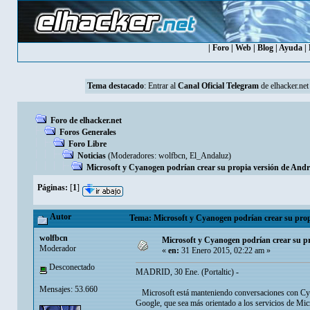
|
Foro
|
Web
|
Blog
|
Ayuda
|
Tema destacado
: Entrar al
Canal Oficial Telegram
de elhacker.net
Foro de elhacker.net
Foros Generales
Foro Libre
Noticias
(Moderadores:
wolfbcn
,
El_Andaluz
)
Microsoft y Cyanogen podrían crear su propia versión de Andr
Páginas:
[
1
]
Autor
Tema: Microsoft y Cyanogen podrían crear su prop
wolfbcn
Microsoft y Cyanogen podrían crear su p
Moderador
«
en:
31 Enero 2015, 02:22 am »
Desconectado
MADRID, 30 Ene. (Portaltic) -
Mensajes: 53.660
Microsoft está manteniendo conversaciones con Cyano
Google, que sea más orientado a los servicios de Mi