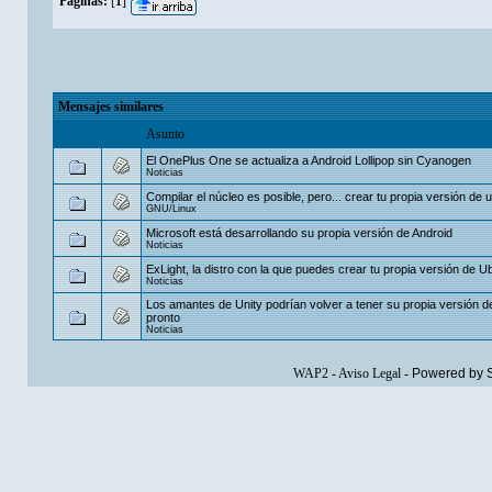
Páginas:
[
1
]
Mensajes similares
Asunto
El OnePlus One se actualiza a Android Lollipop sin Cyanogen
Noticias
Compilar el núcleo es posible, pero... crear tu propia versión de 
GNU/Linux
Microsoft está desarrollando su propia versión de Android
Noticias
ExLight, la distro con la que puedes crear tu propia versión de Ub
Noticias
Los amantes de Unity podrían volver a tener su propia versión 
pronto
Noticias
WAP2
-
Aviso Legal
-
Powered by 