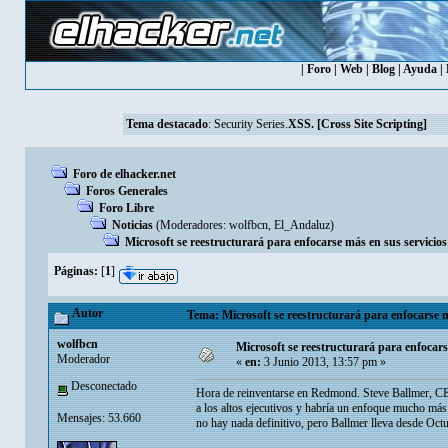
|
Foro
|
Web
|
Blog
|
Ayuda
|
Tema destacado
:
Security Series.
XSS. [Cross Site Scripting]
Foro de elhacker.net
Foros Generales
Foro Libre
Noticias
(Moderadores:
wolfbcn
,
El_Andaluz
)
Microsoft se reestructurará para enfocarse más en sus servicios
Páginas:
[
1
]
Autor
Tema: Microsoft se reestructurará para enfocarse m
wolfbcn
Microsoft se reestructurará para enfocars
Moderador
«
en:
3 Junio 2013, 13:57 pm »
Desconectado
Hora de reinventarse en Redmond. Steve Ballmer, CEO 
a los altos ejecutivos y habría un enfoque mucho más 
Mensajes: 53.660
no hay nada definitivo, pero Ballmer lleva desde Oct