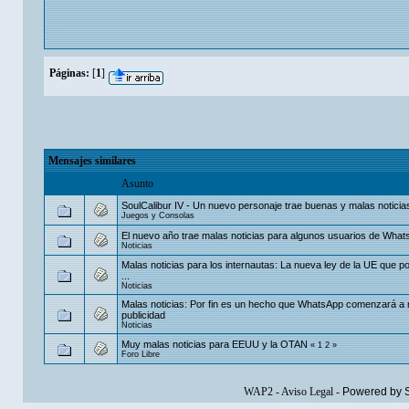
Páginas:
[
1
]
Mensajes similares
Asunto
SoulCalibur IV - Un nuevo personaje trae buenas y malas noticia
Juegos y Consolas
El nuevo año trae malas noticias para algunos usuarios de Wha
Noticias
Malas noticias para los internautas: La nueva ley de la UE que p
...
Noticias
Malas noticias: Por fin es un hecho que WhatsApp comenzará a 
publicidad
Noticias
Muy malas noticias para EEUU y la OTAN
«
1
2
»
Foro Libre
WAP2
-
Aviso Legal
-
Powered by 