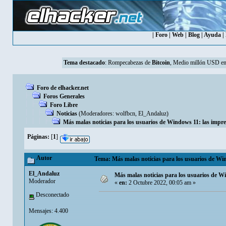
|
Foro
|
Web
|
Blog
|
Ayuda
|
Tema destacado
:
Rompecabezas de
Bitcoin
, Medio millón USD en
Foro de elhacker.net
Foros Generales
Foro Libre
Noticias
(Moderadores:
wolfbcn
,
El_Andaluz
)
Más malas noticias para los usuarios de Windows 11: las impr
Páginas:
[
1
]
Autor
Tema: Más malas noticias para los usuarios de Win
El_Andaluz
Más malas noticias para los usuarios de W
Moderador
«
en:
2 Octubre 2022, 00:05 am »
Desconectado
Mensajes: 4.400