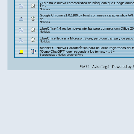
¿Es esta la nueva característica de búsqueda que Google anunc
1
2
»
Noticias
Google Chrome 21.0.1180.57 Final con nueva característica API 
de ...
Noticias
LibreOffice 4.4 recibe nueva interfaz para competir con Office 2
Noticias
LibreOffice llega a la Microsoft Store, pero con trampa y de pago
Noticias
AIehnBOT. Nueva Característica para usuarios registrados del 
(Como ChatGPT) que responde a los temas.
«
1
2
»
Sugerencias y dudas sobre el Foro
WAP2
-
Aviso Legal
-
Powered by 