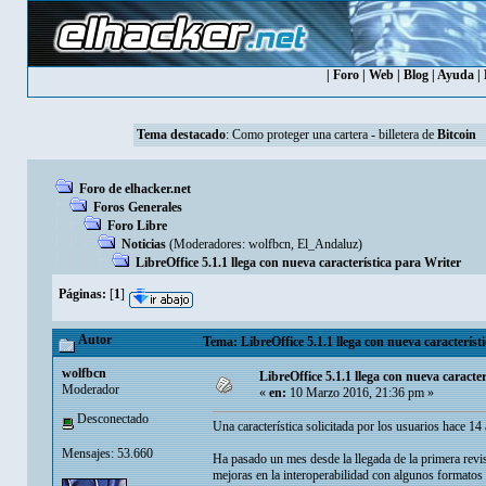
|
Foro
|
Web
|
Blog
|
Ayuda
|
Tema destacado
:
Como proteger una cartera - billetera de
Bitcoin
Foro de elhacker.net
Foros Generales
Foro Libre
Noticias
(Moderadores:
wolfbcn
,
El_Andaluz
)
LibreOffice 5.1.1 llega con nueva característica para Writer
Páginas:
[
1
]
Autor
Tema: LibreOffice 5.1.1 llega con nueva característ
wolfbcn
LibreOffice 5.1.1 llega con nueva caracte
Moderador
«
en:
10 Marzo 2016, 21:36 pm »
Desconectado
Una característica solicitada por los usuarios hace 14 
Mensajes: 53.660
Ha pasado un mes desde la llegada de la primera revi
mejoras en la interoperabilidad con algunos formatos