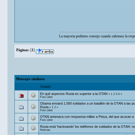
La mayoria pedimos consejo cuando sabemos la respu
Páginas:
[
1
]
Mensajes similares
Asunto
En qué aspectos Rusia es superior a la OTAN
«
1
2
3
4
»
Foro Libre
Obama enviará 1.000 soldados a un batallón de la OTAN a las p
Rusia
«
1
2
»
Foro Libre
OTAN amenaza con respuesta militar a Petya, del que acusan a
Foro Libre
Rusia está 'hackeando' los teléfonos de soldados de la OTAN: re
Noticias