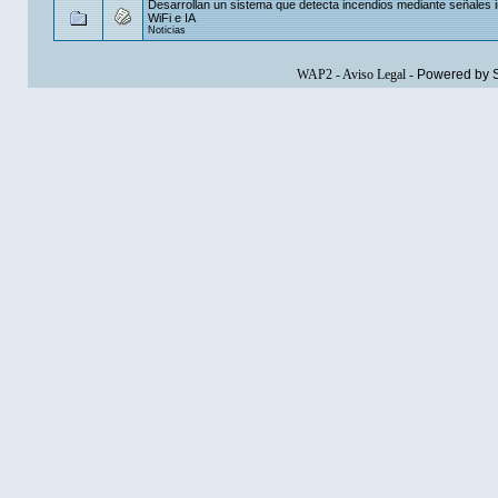
Desarrollan un sistema que detecta incendios mediante señales 
WiFi e IA
Noticias
WAP2
-
Aviso Legal
-
Powered by 