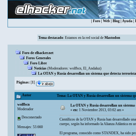
|
Foro
|
Web
|
Blog
|
Ayuda
|
Tema destacado
: Estamos en la red social de
Mastodon
Foro de elhacker.net
Foros Generales
Foro Libre
Noticias
(Moderadores:
wolfbcn
,
El_Andaluz
)
La OTAN y Rusia desarrollan un sistema que detecta terrorista
Páginas:
[
1
]
Autor
Tema: La OTAN y Rusia desarrollan un sistema que 
wolfbcn
La OTAN y Rusia desarrollan un sistema qu
Moderador
«
en:
1 Noviembre 2013, 03:02 am »
Desconectado
Científicos de la OTAN y Rusia han desarrollado una 
cuerpo, según ha informado la Alianza Atlántica en 
Mensajes: 53.660
El programa, conocido como STANDEX, ha sido probad