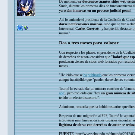
De momento
se desconoce cuántos sitios web será
Sinde, durante los primeros días de funcionamiento d
ya están inmersas en un proceso judicial penal
.
Así lo entiende el presidente de la Coalición de Cread
darse notificaciones masivas
, sino que se van a ela
Intelectual,
Carlos Guervós
- y ha querido destacar 
menos".
Dos o tres meses para valorar
Con respecto a los plazos, el presidente de la Coalici
de derechos de autor- considera que
"habrá que espe
produzcan cierres de sitios web forzados por resulu
meses.
"He leído que se
ha publicado
que los primeros cierre
aunque ha añadido que "pueden darse cierres voluntari
Tourné ha evitado dar un número concreto de 'denuncia
año
), pero recuerda que "hay u
n gran número de si
tenido un efecto disuasorio".
Asimismo, recuerda que ha habido usuarios que direc
Respecto de una migración al P2P, Tourné ha apuntado
a provocar más frustración a los usuarios encontrar ar
ilegítima de obras con derechos de autor se redu
FUENTE
:http://www.elmundo.es/elmundo/2012/03