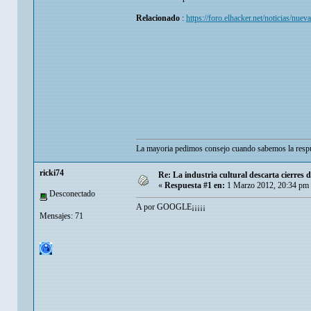
Relacionado
:
https://foro.elhacker.net/noticias/n
La mayoria pedimos consejo cuando sabemos la respu
ricki74
Re: La industria cultural descarta cierres 
«
Respuesta #1 en:
1 Marzo 2012, 20:34 pm
Desconectado
A por GOOGLE¡¡¡¡¡
Mensajes: 71