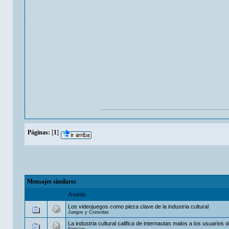
Páginas:
[
1
]
Mensajes similares
Asunto
Los videojuegos como pieza clave de la industria cultural
Juegos y Consolas
La industria cultural califica de internautas malos a los usuarios
Noticias