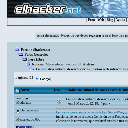
|
Foro
|
Web
|
Blog
|
Ayuda
|
Tema destacado
:
Recuerda que debes
registrarte
en el foro para p
Foro de elhacker.net
Foros Generales
Foro Libre
Noticias
(Moderadores:
wolfbcn
,
El_Andaluz
)
La industria cultural descarta cierres de sitios web infractores
Páginas:
[
1
]
Autor
Tema: La industria cultural descarta cierres de sit
wolfbcn
La industria cultural descarta cierres de s
Moderador
«
en:
1 Marzo 2012, 18:44 pm »
Desconectado
Entra en vigor el reglamento de la Ley Sinde-Wert
, q
funcionamiento de la nueva Comisión de la Propiedad
Mensajes: 53.660
eficacia de la normativa, que evaluará en dos o tres m