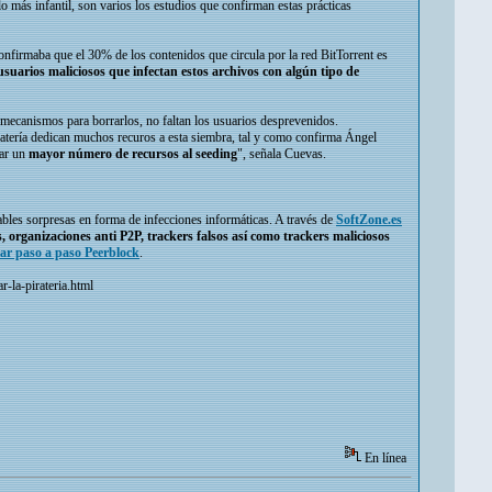
o más infantil, son varios los estudios que confirman estas prácticas
confirmaba que el 30% de los contenidos que circula por la red BitTorrent es
usuarios maliciosos que infectan estos archivos con algún tipo de
 mecanismos para borrarlos, no faltan los usuarios desprevenidos.
iratería dedican muchos recuros a esta siembra, tal y como confirma Ángel
car un
mayor número de recursos al seeding
", señala Cuevas.
ables sorpresas en forma de infecciones informáticas. A través de
SoftZone.es
, organizaciones anti P2P, trackers falsos así como trackers maliciosos
ar paso a paso Peerblock
.
r-la-pirateria.html
En línea