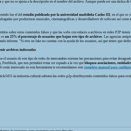
o
y que no se ajusta a la descripción en el nombre del archivo. Aunque pueda ser una táctica de l
entido fue el del
estudio publicado por la universidad madrileña Carlos III
, en el que se 
 sufragadas por productoras musicales, cinematográficas y desarrolladores de software así como
rtidos sobre estos contenidos falsos y que las webs con enlaces a archivos en redes P2P tienen
o es
un 25% el porcentaje de usuarios que bajan este tipo de archivos
. Las agencias antip
tado informe. "Si eres un fake no cuentas con la ayuda de los usuarios, así que tienes que dedi
enir archivos indeseados
e el usuario de este tipo de redes de intercambio extreme las precauciones para evitar desagrad
 Peerblock, que nos permitirá evitar ser espiado a la vez que
bloquea asociaciones, entidades
 Si estás interesado en esta herramienta te recomendamos este
completo manual para configur
icle5431-la-industria-cultural-sabotea-las-redes-p2p-distribuyendo-contenidos-falsos-para-evita