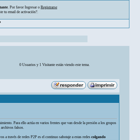
tante
. Por favor
Ingresar
o
Registrarse
ste tu
email de activación?
.
pm
0 Usuarios y 1 Visitante están viendo este tema.
nimiento. Para ello actúa en varios frentes que van desde la presión a los grupos
archivos falsos.
ivos a través de redes P2P es el continuo sabotaje a estas redes
colgando