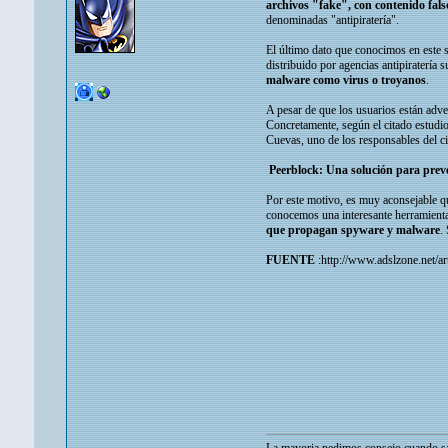
archivos "fake", con contenido fals
denominadas "antipiratería".
El último dato que conocimos en este s
distribuido por agencias antipiratería
malware como virus o troyanos
.
A pesar de que los usuarios están adve
Concretamente, según el citado estudi
Cuevas, uno de los responsables del ci
Peerblock: Una solución para prev
Por este motivo, es muy aconsejable qu
conocemos una interesante herramienta,
que propagan spyware y malware
.
FUENTE
:http://www.adslzone.net/art