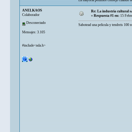
La mayoria pedimos consejo cuando sa
ANELKAOS
Re: La industria cultural s
Colaborador
«
Respuesta #1 en:
15 Febre
Desconectado
Sabotead una pelicula y tendreis 100 
Mensajes: 3.105
#include<nda.h>