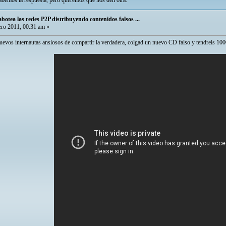
bemos la respuesta, pero queremos que nos den otra.
abotea las redes P2P distribuyendo contenidos falsos ...
ro 2011, 00:31 am »
nuevos internautas ansiosos de compartir la verdadera, colgad un nuevo CD falso y tendreis 10