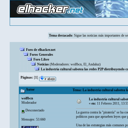
Tema destacado
:
Sigue las noticias más importantes de s
Foro de elhacker.net
Foros Generales
Foro Libre
Noticias
(Moderadores:
wolfbcn
,
El_Andaluz
)
La industria cultural sabotea las redes P2P distribuyendo con
Páginas:
[
1
]
Autor
Tema: La industria cultural sabotea la
wolfbcn
La industria cultural sabot
Moderador
«
en:
11 Febrero 2011, 13:5
Desconectado
La guerra contra la "piratería" se ha c
políticos para que aprueben leyes que p
Mensajes: 53.660
Una de las estrategias más comunes por 