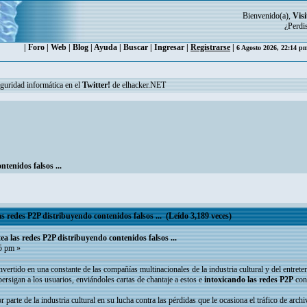
Bienvenido(a),
Visi
¿Perdi
|
Foro
|
Web
|
Blog
|
Ayuda
|
Buscar
|
Ingresar
|
Registrarse
|
6 Agosto 2026, 22:14 
eguridad informática en el
Twitter!
de elhacker.NET
tenidos falsos ...
s redes P2P distribuyendo contenidos falsos ... (Leído 3,189 veces)
ea las redes P2P distribuyendo contenidos falsos ...
5 pm »
onvertido en una constante de las compañías multinacionales de la industria cultural y del entrete
ersigan a los usuarios, enviándoles cartas de chantaje a estos e
intoxicando las redes P2P
con 
parte de la industria cultural en su lucha contra las pérdidas que le ocasiona el tráfico de arch