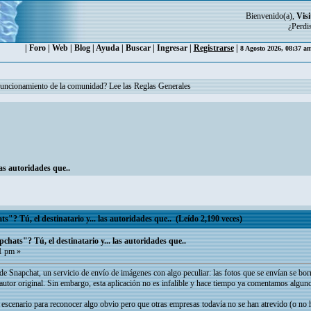
Bienvenido(a),
Visi
¿Perdi
|
Foro
|
Web
|
Blog
|
Ayuda
|
Buscar
|
Ingresar
|
Registrarse
|
8 Agosto 2026, 08:37 a
funcionamiento de la comunidad? Lee las Reglas Generales
as autoridades que..
"? Tú, el destinatario y... las autoridades que.. (Leído 2,190 veces)
hats"? Tú, el destinatario y... las autoridades que..
1 pm »
 Snapchat, un servicio de envío de imágenes con algo peculiar: las fotos que se envían se bor
 autor original. Sin embargo, esta aplicación no es infalible y hace tiempo ya comentamos alguno
 escenario para reconocer algo obvio pero que otras empresas todavía no se han atrevido (o no h