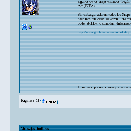
algunos de los snaps enviados. Según 
Act (ECPA).
Sin embargo, aclaran, todos los Snaps 
nada más que éstos los abran. Pero tam
poder abrirlo), lo cumplen. ¿Informació
http://www.genbeta.com/actualidad/quie
La mayoria pedimos consejo cuando sa
Páginas:
[
1
]
Mensajes similares