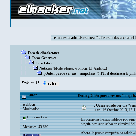
Tema destacado
:
¿Eres nuevo? ¿Tienes dudas acerca del 
Foro de elhacker.net
Foros Generales
Foro Libre
Noticias
(Moderadores:
wolfbcn
,
El_Andaluz
)
¿Quién puede ver tus "snapchats"? Tú, el destinatario y... l
Páginas:
[
1
]
Autor
Tema: ¿Quién puede ver tus "snapchats
wolfbcn
¿Quién puede ver tus "snapc
Moderador
«
en:
16 Octubre 2013, 13:4
Desconectado
En ocasiones hemos hablado por aquí de
ningún otro sitio salvo en el móvil del
Mensajes: 53.660
Ahora, la propia compañía ha salido al