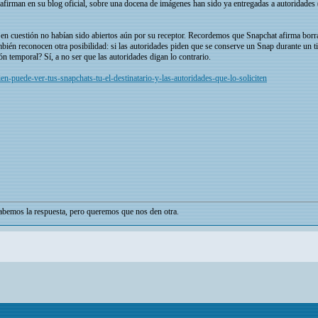
afirman en su blog oficial, sobre una docena de imágenes han sido ya entregadas a autoridades
en cuestión no habían sido abiertos aún por su receptor. Recordemos que Snapchat afirma borrar
bién reconocen otra posibilidad: si las autoridades piden que se conserve un Snap durante un t
n temporal? Sí, a no ser que las autoridades digan lo contrario.
n-puede-ver-tus-snapchats-tu-el-destinatario-y-las-autoridades-que-lo-soliciten
bemos la respuesta, pero queremos que nos den otra.