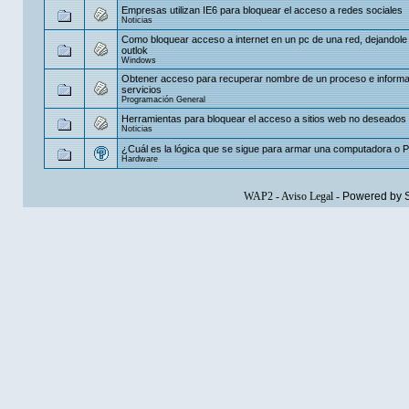
Empresas utilizan IE6 para bloquear el acceso a redes sociales
Noticias
Como bloquear acceso a internet en un pc de una red, dejandole
outlok
Windows
Obtener acceso para recuperar nombre de un proceso e informa
servicios
Programación General
Herramientas para bloquear el acceso a sitios web no deseados
Noticias
¿Cuál es la lógica que se sigue para armar una computadora o 
Hardware
WAP2
-
Aviso Legal
-
Powered by 