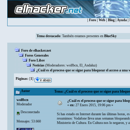
|
Foro
|
Web
|
Blog
|
Ayuda
|
Tema destacado
: También estamos presentes en
BlueSky
Foro de elhacker.net
Foros Generales
Foro Libre
Noticias
(Moderadores:
wolfbcn
,
El_Andaluz
)
¿Cuál es el proceso que se sigue para bloquear el acceso a una w
Páginas:
[
1
]
Autor
Tema: ¿Cuál es el proceso que se sigue para bloquea
wolfbcn
¿Cuál es el proceso que se sigue para bloqu
Moderador
«
en:
27 Enero 2015, 19:06 pm »
Desconectado
Si has estado en Internet durante las últimas horas, e
resumimos: Vodafone lleva unas semanas bloqueando e
Mensajes: 53.660
Ministerio de Cultura. En Cultura nos lo negaron, y a