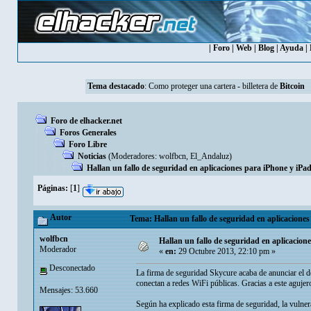
|
Foro
|
Web
|
Blog
|
Ayuda
|
Tema destacado
:
Como proteger una cartera - billetera de
Bitcoin
Foro de elhacker.net
Foros Generales
Foro Libre
Noticias
(Moderadores:
wolfbcn
,
El_Andaluz
)
Hallan un fallo de seguridad en aplicaciones para iPhone y iPad 
Páginas:
[
1
]
Autor
Tema: Hallan un fallo de seguridad en aplicaciones 
wolfbcn
Hallan un fallo de seguridad en aplicacione
Moderador
«
en:
29 Octubre 2013, 22:10 pm »
Desconectado
La firma de seguridad Skycure acaba de anunciar el 
conectan a redes WiFi públicas. Gracias a este agujero
Mensajes: 53.660
Según ha explicado esta firma de seguridad, la vulnera