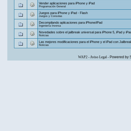
Vender aplicaciones para iPhone y iPad
Programación General
Juegos para iPhone y iPad - Flash
Juegos y Consolas
Decompilando aplicaciones para iPhone/iPad
Ingeniería Inversa
Novedades sobre el jailbreak universal para iPhone 5, iPad y iPa
Noticias
Las mejores modificaciones para el iPhone y el iPad con Jailbrea
Noticias
WAP2
-
Aviso Legal
-
Powered by 