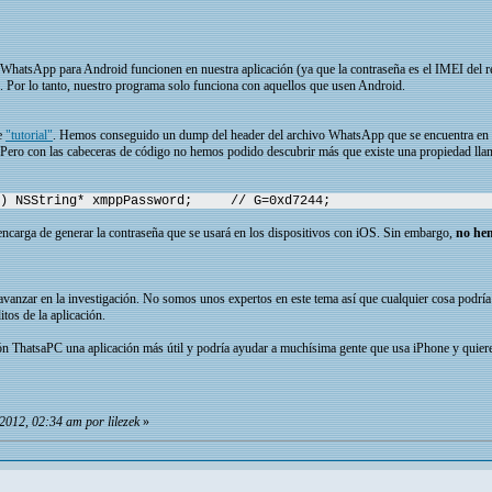
WhatsApp para Android funcionen en nuestra aplicación (ya que la contraseña es el IMEI del 
e. Por lo tanto, nuestro programa solo funciona con aquellos que usen Android.
de
"tutorial"
. Hemos conseguido un dump del header del archivo WhatsApp que se encuentra en l
 Pero con las cabeceras de código no hemos podido descubrir más que existe una propiedad 
) NSString* xmppPassword;
// G=0xd7244;
encarga de generar la contraseña que se usará en los dispositivos con iOS. Sin embargo,
no he
vanzar en la investigación. No somos unos expertos en este tema así que cualquier cosa podría
tos de la aplicación.
ión ThatsaPC una aplicación más útil y podría ayudar a muchísima gente que usa iPhone y quier
2012, 02:34 am por lilezek
»