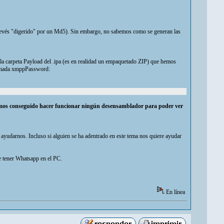
revés "digerido" por un Md5). Sin embargo, no sabemos como se generan las
a carpeta Payload del .ipa (es en realidad un empaquetado ZIP) que hemos
llamada xmppPassword:
mos conseguido hacer funcionar ningún desensamblador para poder ver
 ayudarnos. Incluso si alguien se ha adentrado en este tema nos quiere ayudar
e tener Whatsapp en el PC.
En línea