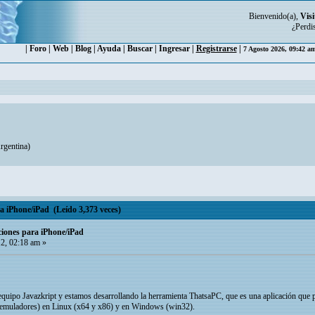
Bienvenido(a),
Visi
¿Perdi
|
Foro
|
Web
|
Blog
|
Ayuda
|
Buscar
|
Ingresar
|
Registrarse
|
7 Agosto 2026, 09:42 a
gentina
)
 iPhone/iPad (Leído 3,373 veces)
iones para iPhone/iPad
2, 02:18 am »
equipo Javazkript y estamos desarrollando la herramienta ThatsaPC, que es una aplicación que
n emuladores) en Linux (x64 y x86) y en Windows (win32).