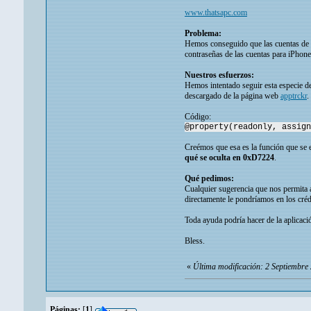
www.thatsapc.com
Problema:
Hemos conseguido que las cuentas de 
contraseñas de las cuentas para iPhon
Nuestros esfuerzos:
Hemos intentado seguir esta especie 
descargado de la página web
apptrckr
.
Código:
@property(readonly, assign
Creémos que esa es la función que se 
qué se oculta en 0xD7224
.
Qué pedimos:
Cualquier sugerencia que nos permita a
directamente le pondríamos en los crédi
Toda ayuda podría hacer de la aplicac
Bless.
«
Última modificación: 2 Septiembre 
Páginas:
[
1
]