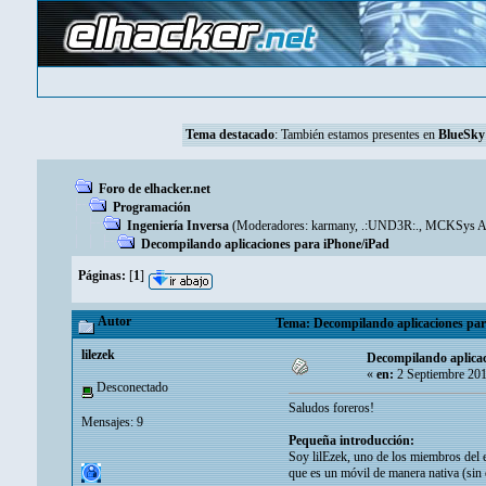
Tema destacado
: También estamos presentes en
BlueSky
Foro de elhacker.net
Programación
Ingeniería Inversa
(Moderadores:
karmany
,
.:UND3R:.
,
MCKSys Ar
Decompilando aplicaciones para iPhone/iPad
Páginas:
[
1
]
Autor
Tema: Decompilando aplicaciones para
lilezek
Decompilando aplicac
«
en:
2 Septiembre 201
Desconectado
Saludos foreros!
Mensajes: 9
Pequeña introducción:
Soy lilEzek, uno de los miembros del 
que es un móvil de manera nativa (si