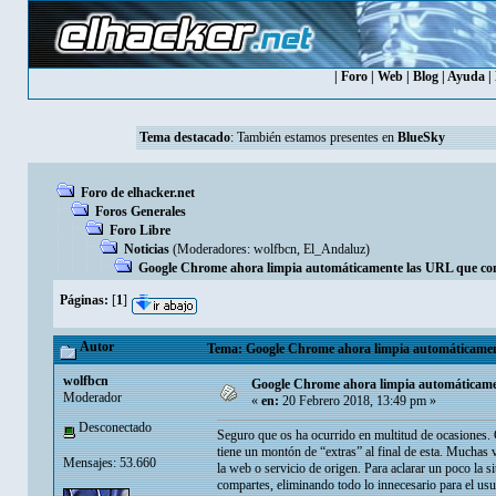
|
Foro
|
Web
|
Blog
|
Ayuda
|
Tema destacado
: También estamos presentes en
BlueSky
Foro de elhacker.net
Foros Generales
Foro Libre
Noticias
(Moderadores:
wolfbcn
,
El_Andaluz
)
Google Chrome ahora limpia automáticamente las URL que comp
Páginas:
[
1
]
Autor
Tema: Google Chrome ahora limpia automáticamente
wolfbcn
Google Chrome ahora limpia automáticamen
Moderador
«
en:
20 Febrero 2018, 13:49 pm »
Desconectado
Seguro que os ha ocurrido en multitud de ocasiones.
tiene un montón de “extras” al final de esta. Muchas
Mensajes: 53.660
la web o servicio de origen. Para aclarar un poco l
compartes, eliminando todo lo innecesario para el usu