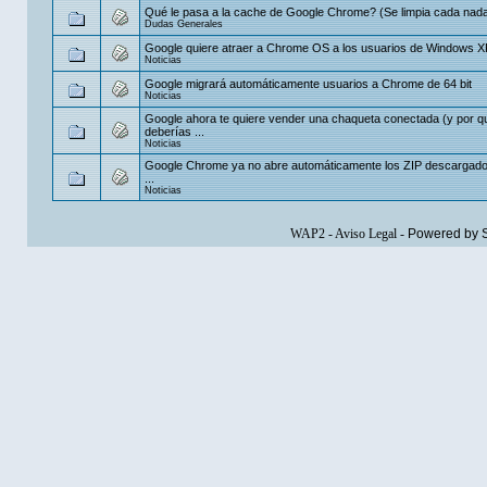
Qué le pasa a la cache de Google Chrome? (Se limpia cada nada
Dudas Generales
Google quiere atraer a Chrome OS a los usuarios de Windows X
Noticias
Google migrará automáticamente usuarios a Chrome de 64 bit
Noticias
Google ahora te quiere vender una chaqueta conectada (y por q
deberías ...
Noticias
Google Chrome ya no abre automáticamente los ZIP descargados
...
Noticias
WAP2
-
Aviso Legal
-
Powered by 