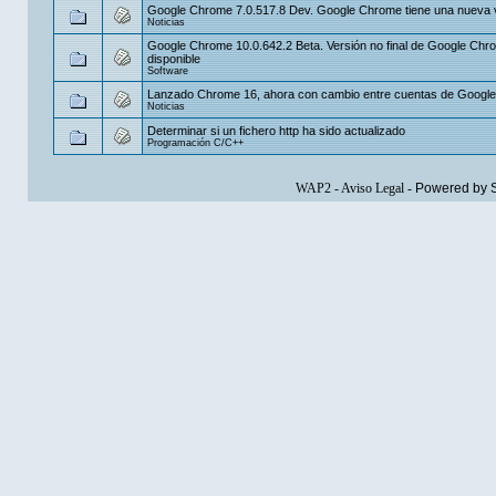
Google Chrome 7.0.517.8 Dev. Google Chrome tiene una nueva 
Noticias
Google Chrome 10.0.642.2 Beta. Versión no final de Google Chr
disponible
Software
Lanzado Chrome 16, ahora con cambio entre cuentas de Google
Noticias
Determinar si un fichero http ha sido actualizado
Programación C/C++
WAP2
-
Aviso Legal
-
Powered by 