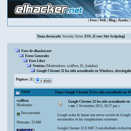
|
Foro
|
Web
|
Blog
|
Ayuda
|
Tema destacado
:
Security Series.
XSS. [Cross Site Scripting]
Foro de elhacker.net
Foros Generales
Foro Libre
Noticias
(Moderadores:
wolfbcn
,
El_Andaluz
)
Google Chrome 32 ha sido actualizado en Windows, descárgal
Páginas:
[
1
]
Autor
Tema: Google Chrome 32 ha sido actualizado en Wi
wolfbcn
Google Chrome 32 ha sido actualizado en
Moderador
«
en:
1 Noviembre 2013, 18:57 pm »
Desconectado
Google acaba de lanzar una nueva versión de Google C
encontrados en las compilaciones existentes.
Mensajes: 53.660
Google Chrome 32.0.1687.2 está diseñado exclusivame