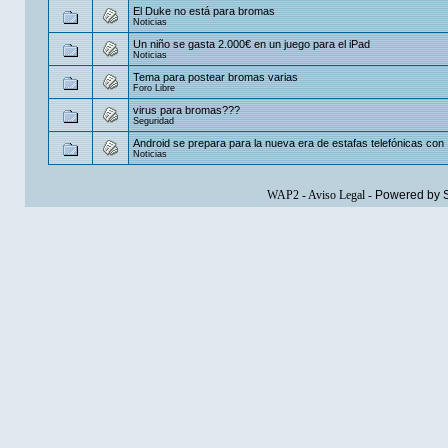
El Duke no está para bromas
Noticias
Un niño se gasta 2.000€ en un juego para el iPad
Noticias
Tema para postear bromas varias
Foro Libre
virus para bromas???
Seguridad
Android se prepara para la nueva era de estafas telefónicas con 
Noticias
WAP2
-
Aviso Legal
-
Powered by 