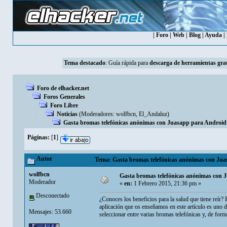
|
Foro
|
Web
|
Blog
|
Ayuda
|
Tema destacado
:
Guía rápida para
descarga de herramientas grat
Foro de elhacker.net
Foros Generales
Foro Libre
Noticias
(Moderadores:
wolfbcn
,
El_Andaluz
)
Gasta bromas telefónicas anónimas con Juasapp para Android
Páginas:
[
1
]
Autor
Tema: Gasta bromas telefónicas anónimas con Jua
wolfbcn
Gasta bromas telefónicas anónimas con 
Moderador
«
en:
1 Febrero 2015, 21:36 pm »
Desconectado
¿Conoces los beneficios para la salud que tiene reír? E
aplicación que os enseñamos en este artículo es uno 
Mensajes: 53.660
seleccionar entre varias bromas telefónicas y, de fo