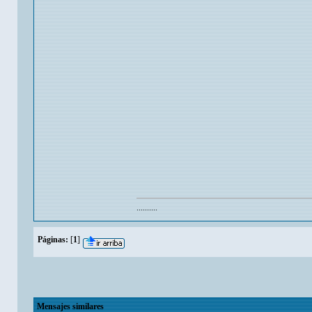
..........
Páginas:
[
1
]
Mensajes similares