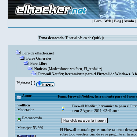
|
Foro
|
Web
|
Blog
|
Ayuda
|
Tema destacado
:
Tutorial básico de
Quickjs
Foro de elhacker.net
Foros Generales
Foro Libre
Noticias
(Moderadores:
wolfbcn
,
El_Andaluz
)
Firewall Notifier, herramienta para el Firewall de Windows. A 
Páginas:
[
1
]
Autor
Tema: Firewall Notifier, herramienta para el Firew
wolfbcn
Firewall Notifier, herramienta para el Fi
Moderador
«
en:
2 Agosto 2011, 02:41 am »
Desconectado
Mensajes: 53.660
El Firewall o cortafuegos es una herramienta de segur
sobre todo vosotros cuando se os preguntó en la sec