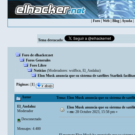
|
Foro
|
Web
|
Blog
|
Ayuda
|
Tema destacado
:
Foro de elhacker.net
Foros Generales
Foro Libre
Noticias
(Moderadores:
wolfbcn
,
El_Andaluz
)
Elon Musk anuncia que su sistema de satélites Starlink facili
Páginas:
[
1
]
Autor
Tema: Elon Musk anuncia que su sistema de satélit
El_Andaluz
Elon Musk anuncia que su sistema de satélit
Moderador
«
en:
28 Octubre 2023, 15:58 pm »
Desconectado
Mensajes: 4.400