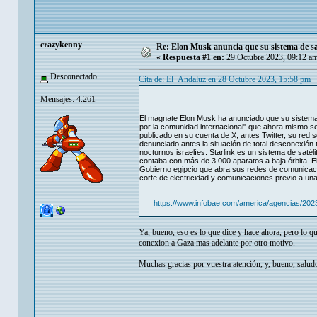
crazykenny
Re: Elon Musk anuncia que su sistema de sat
«
Respuesta #1 en:
29 Octubre 2023, 09:12 a
Desconectado
Cita de: El_Andaluz en 28 Octubre 2023, 15:58 pm
Mensajes: 4.261
El magnate Elon Musk ha anunciado que su sistema 
por la comunidad internacional" que ahora mismo 
publicado en su cuenta de X, antes Twitter, su red 
denunciado antes la situación de total desconexión
nocturnos israelíes. Starlink es un sistema de sat
contaba con más de 3.000 aparatos a baja órbita. El
Gobierno egipcio que abra sus redes de comunicació
corte de electricidad y comunicaciones previo a una
https://www.infobae.com/america/agencias/2023/
Ya, bueno, eso es lo que dice y hace ahora, pero lo 
conexion a Gaza mas adelante por otro motivo.
Muchas gracias por vuestra atención, y, bueno, salud