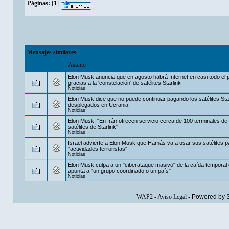
Páginas:
[
1
]
Mensajes similares
Asunto
Elon Musk anuncia que en agosto habrá Internet en casi todo el 
gracias a la 'constelación' de satélites Starlink
Noticias
Elon Musk dice que no puede continuar pagando los satélites Sta
desplegados en Ucrania
Noticias
Elon Musk: "En Irán ofrecen servicio cerca de 100 terminales de 
satélites de Starlink"
Noticias
Israel advierte a Elon Musk que Hamás va a usar sus satélites p
"actividades terroristas"
Noticias
Elon Musk culpa a un "ciberataque masivo" de la caída temporal
apunta a "un grupo coordinado o un país"
Noticias
WAP2
-
Aviso Legal
-
Powered by 