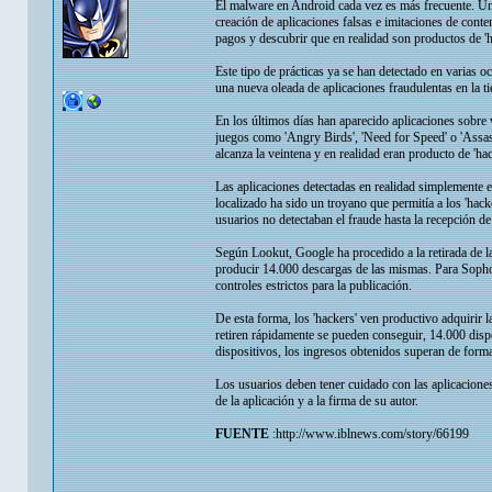
El malware en Android cada vez es más frecuente. Uno 
creación de aplicaciones falsas e imitaciones de cont
pagos y descubrir que en realidad son productos de 'h
Este tipo de prácticas ya se han detectado en varia
una nueva oleada de aplicaciones fraudulentas en la t
En los últimos días han aparecido aplicaciones sobre
juegos como 'Angry Birds', 'Need for Speed' o 'Assassin
alcanza la veintena y en realidad eran producto de 'h
Las aplicaciones detectadas en realidad simplemente 
localizado ha sido un troyano que permitía a los 'hac
usuarios no detectaban el fraude hasta la recepción de 
Según Lookut, Google ha procedido a la retirada de la
producir 14.000 descargas de las mismas. Para Sophos
controles estrictos para la publicación.
De esta forma, los 'hackers' ven productivo adquirir l
retiren rápidamente se pueden conseguir, 14.000 dispo
dispositivos, los ingresos obtenidos superan de forma
Los usuarios deben tener cuidado con las aplicaciones
de la aplicación y a la firma de su autor.
FUENTE
:http://www.iblnews.com/story/66199