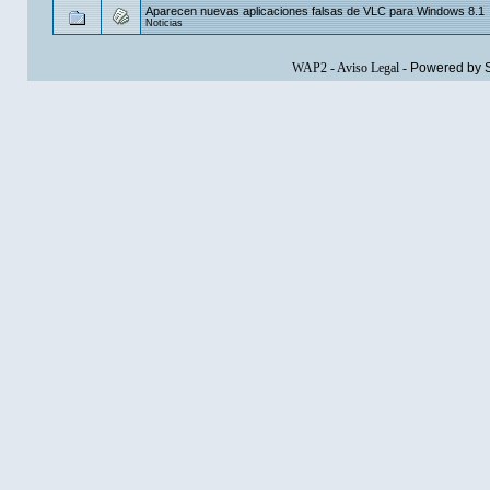
Aparecen nuevas aplicaciones falsas de VLC para Windows 8.1
Noticias
WAP2
-
Aviso Legal
-
Powered by 