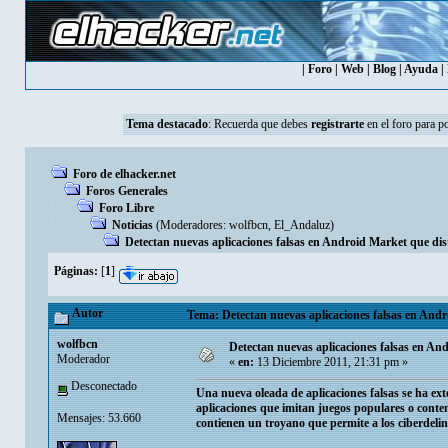
|
Foro
|
Web
|
Blog
|
Ayuda
|
Tema destacado
:
Recuerda que debes
registrarte
en el foro para p
Foro de elhacker.net
Foros Generales
Foro Libre
Noticias
(Moderadores:
wolfbcn
,
El_Andaluz
)
Detectan nuevas aplicaciones falsas en Android Market que di
Páginas:
[
1
]
Autor
Tema: Detectan nuevas aplicaciones falsas en And
wolfbcn
Detectan nuevas aplicaciones falsas en A
Moderador
«
en:
13 Diciembre 2011, 21:31 pm »
Desconectado
Una nueva oleada de aplicaciones falsas se ha ex
aplicaciones que imitan juegos populares o conte
Mensajes: 53.660
contienen un troyano que permite a los ciberdelin