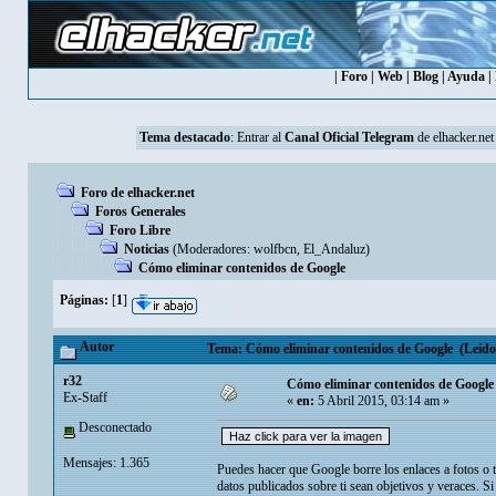
|
Foro
|
Web
|
Blog
|
Ayuda
|
Tema destacado
: Entrar al
Canal Oficial Telegram
de elhacker.net
Foro de elhacker.net
Foros Generales
Foro Libre
Noticias
(Moderadores:
wolfbcn
,
El_Andaluz
)
Cómo eliminar contenidos de Google
Páginas:
[
1
]
Autor
Tema: Cómo eliminar contenidos de Google (Leído 
r32
Cómo eliminar contenidos de Google
Ex-Staff
«
en:
5 Abril 2015, 03:14 am »
Desconectado
Mensajes: 1.365
Puedes hacer que Google borre los enlaces a fotos o 
datos publicados sobre ti sean objetivos y veraces. Si 