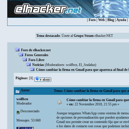
|
Foro
|
Web
|
Blog
|
Ayuda
|
Tema destacado
:
Únete al
Grupo Steam
elhacker.NET
Foro de elhacker.net
Foros Generales
Foro Libre
Noticias
(Moderadores:
wolfbcn
,
El_Andaluz
)
Cómo cambiar la firma en Gmail para que aparezca al final de l
Páginas:
[
1
]
Autor
Tema: Cómo cambiar la firma en Gmail para que apa
wolfbcn
Cómo cambiar la firma en Gmail para que a
Moderador
«
en:
22 Noviembre 2018, 21:55 pm »
Desconectado
Aunque tengamos WhatsApp como sistema de mensajerí
de opciones de personalización que pueden ayudarnos
Mensajes: 53.660
Gmail nos permite crear un contenido fijo que se env
o los datos de contacto son cosas que podemos incluir