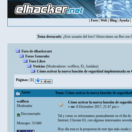
|
Foro
|
Web
|
Blog
|
Ayuda
|
Tema destacado
: ¿Eres usuario del foro? Ahora tienes un Bot con 
Foro de elhacker.net
Foros Generales
Foro Libre
Noticias
(Moderadores:
wolfbcn
,
El_Andaluz
)
Cómo activar la nueva función de seguridad implementada en
Páginas:
[
1
]
Autor
Tema: Cómo activar la nueva función de segurida
wolfbcn
Cómo activar la nueva función de seguri
Moderador
«
en:
8 Diciembre 2017, 21:47 pm »
Desconectado
Tal y como os informamos puntualmente en el día de a
Internet, Chrome 63, con algunas interesantes novedad
Mensajes: 53.660
Hoy día esta es la propuesta de este tipo más usada 