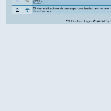
quiere...
Noticias
Eliminar notificaciones de descargas completadas de chrome e
Dudas Generales
WAP2
-
Aviso Legal
-
Powered by 