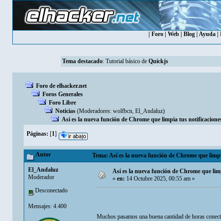
|
Foro
|
Web
|
Blog
|
Ayuda
|
Tema destacado
:
Tutorial básico de
Quickjs
Foro de elhacker.net
Foros Generales
Foro Libre
Noticias
(Moderadores:
wolfbcn
,
El_Andaluz
)
Así es la nueva función de Chrome que limpia tus notificacion
Páginas:
[
1
]
Autor
Tema: Así es la nueva función de Chrome que limpi
El_Andaluz
Así es la nueva función de Chrome que limp
Moderador
«
en:
14 Octubre 2025, 00:55 am »
Desconectado
Mensajes: 4.400
Muchos pasamos una buena cantidad de horas conecta