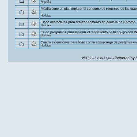
Noticias
Mozilla tiene un plan mejorar el consumo de recursos de las ext
...
Noticias
Cinco alternativas para realizar capturas de pantalla en Chrome
Noticias
Cinco programas para mejorar el rendimiento de tu equipo con 
Noticias
Cuatro extensiones para lidiar con la sobrecarga de pestañas 
Noticias
WAP2
-
Aviso Legal
-
Powered by 