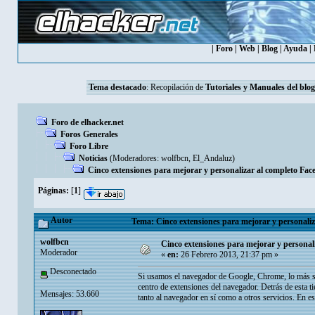
|
Foro
|
Web
|
Blog
|
Ayuda
|
Tema destacado
: Recopilación de
Tutoriales y Manuales del blog
Foro de elhacker.net
Foros Generales
Foro Libre
Noticias
(Moderadores:
wolfbcn
,
El_Andaluz
)
Cinco extensiones para mejorar y personalizar al completo F
Páginas:
[
1
]
Autor
Tema: Cinco extensiones para mejorar y personali
wolfbcn
Cinco extensiones para mejorar y persona
Moderador
«
en:
26 Febrero 2013, 21:37 pm »
Desconectado
Si usamos el navegador de Google, Chrome, lo más s
centro de extensiones del navegador. Detrás de esta
Mensajes: 53.660
tanto al navegador en sí como a otros servicios. En e