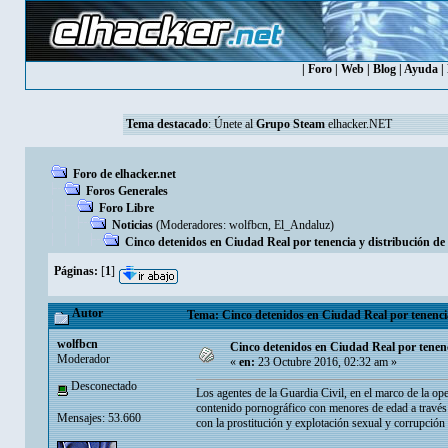
|
Foro
|
Web
|
Blog
|
Ayuda
|
Tema destacado
:
Únete al
Grupo Steam
elhacker.NET
Foro de elhacker.net
Foros Generales
Foro Libre
Noticias
(Moderadores:
wolfbcn
,
El_Andaluz
)
Cinco detenidos en Ciudad Real por tenencia y distribución de 
Páginas:
[
1
]
Autor
Tema: Cinco detenidos en Ciudad Real por tenencia 
wolfbcn
Cinco detenidos en Ciudad Real por tenenci
Moderador
«
en:
23 Octubre 2016, 02:32 am »
Desconectado
Los agentes de la Guardia Civil, en el marco de la op
contenido pornográfico con menores de edad a través d
Mensajes: 53.660
con la prostitución y explotación sexual y corrupción