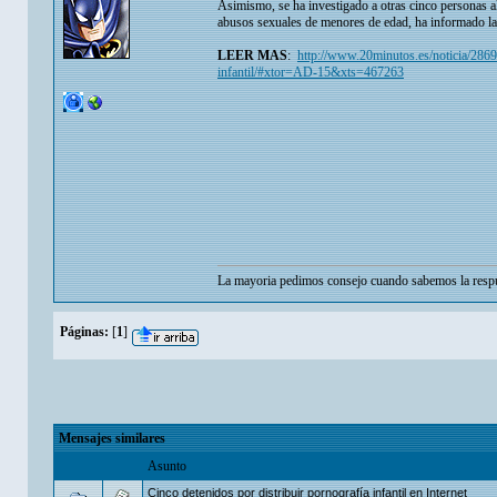
Asimismo, se ha investigado a otras cinco personas 
abusos sexuales de menores de edad, ha informado la 
LEER MAS
:
http://www.20minutos.es/noticia/28694
infantil/#xtor=AD-15&xts=467263
La mayoria pedimos consejo cuando sabemos la respu
Páginas:
[
1
]
Mensajes similares
Asunto
Cinco detenidos por distribuir pornografía infantil en Internet