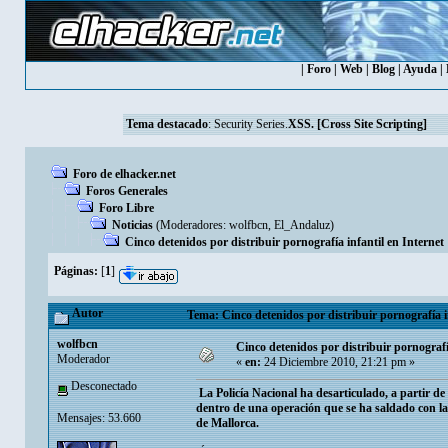
|
Foro
|
Web
|
Blog
|
Ayuda
|
Tema destacado
:
Security Series.
XSS. [Cross Site Scripting]
Foro de elhacker.net
Foros Generales
Foro Libre
Noticias
(Moderadores:
wolfbcn
,
El_Andaluz
)
Cinco detenidos por distribuir pornografía infantil en Internet
Páginas:
[
1
]
Autor
Tema: Cinco detenidos por distribuir pornografía i
wolfbcn
Cinco detenidos por distribuir pornografí
Moderador
«
en:
24 Diciembre 2010, 21:21 pm »
Desconectado
La Policía Nacional ha desarticulado, a partir d
dentro de una operación que se ha saldado con l
Mensajes: 53.660
de Mallorca.