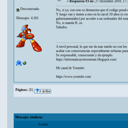
«
Respuesta #3 en:
27 Diciembre 2010, 17:
Desconectado
No, si ya, con esto se demuestra que el codigo penal
Y luego van y meten a otro en la carcel 10 años (o e
Mensajes: 4.261
gubernamentales) por acceder a un ordenador del estad
No, si manda H..os.
Saludos.
A nivel personal, lo que me da mas miedo no son los p
acabar con consecuencias especialmente nefastas para
Se responsable, consecuente y da ejemplo.
https://informaticayotrostemas.blogspot.com/
Mi canal de Youtube:
https://www.youtube.com
Páginas:
[
1
]
Mensajes similares
Asunto