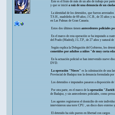
Éste es el fruto de más de un año de trabajo por parte
y que se inició
a raíz de una denuncia de un ciud
La identidad de los detenidos, que fueron arrestados 
T.S.H., madrileño de 69 años; J.C.B., de 35 años y n
en Las Palmas de Gran Canaria.
Estos dos últimos tienen
antecedentes policiales p
En el marco de esta operación se ha imputado a cuatr
del Prado (Madrid); J.L.T.P., de 27 años y natural de 
Según explica la Delegación del Gobierno, los deten
cometidos por adultos a niños "de muy corta ed
En la actuación policial se han intervenido nueve d
DVD.
La operación "Nieces"
es la culminación de una la
Provincial de Badajoz tras la denuncia formulada por 
Los detenidos e imputados pasaron a disposición de
Por otra parte, en el marco de la
operación "Zurich
de Badajoz, y sin antecedentes policiales, como presu
Los agentes registraron el domicilio de este individu
intervinieron una torre CPU , un disco duro externo
El detenido ha sido puesto en libertad con cargos