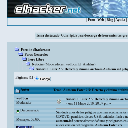
|
Foro
|
Web
|
Blog
|
Ayuda
|
Tema destacado
:
Guía rápida para
descarga de herramientas grat
Foro de elhacker.net
Foros Generales
Foro Libre
Noticias
(Moderadores:
wolfbcn
,
El_Andaluz
)
Autorun Eater 2.5: Detecta y elimina archivos Autorun.inf peligr
Páginas:
[
1
]
Autor
Tema: Autorun Eater 2.5: Detecta y elimina archivos
wolfbcn
Autorun Eater 2.5: Detecta y elimina archiv
Moderador
«
en:
11 Mayo 2010, 20:57 pm »
Desconectado
Sin duda unos de los peligros que más acechan a los 
CD/DVD, pendrive, discos USB, unidades flash a tr
Mensajes: 53.660
autorun.inf
potencialmente dañinos y peligrosos en 
nueva versión del programa:
Autorun Eater 2.5