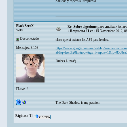
Saludos y espero su respuesta.
BlackZeroX
Re: Sobre algoritmo para analizar los arc
Wiki
«
Respuesta #1 en:
15 Noviembre 2012, 06
Desconectado
claro que si existen las API para leerlos.
Mensajes: 3.158
https://www.google.com.mx/webhp?sourceid=chrom
ab&q=leer%20ini&oq=&gs_l=&pbx=1&fp=8568ea5f
Dulces Lunas!¡.
I'Love...!¡.
The Dark Shadow is my passion.
Páginas:
[
1
]