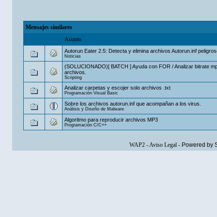
Mensajes similares
Asunto
Autorun Eater 2.5: Detecta y elimina archivos Autorun.inf peligroso
Noticias
(SOLUCIONADO)[ BATCH ] Ayuda con FOR / Analizar bitrate m
archivos.
Scripting
Analizar carpetas y escojer solo archivos .txt
Programación Visual Basic
Sobre los archivos autorun.inf que acompañan a los virus.
Análisis y Diseño de Malware
Algoritmo para reproducir archivos MP3
Programación C/C++
WAP2
-
Aviso Legal
-
Powered by 