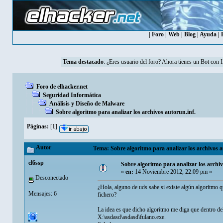
|
Foro
|
Web
|
Blog
|
Ayuda
|
Tema destacado
: ¿Eres usuario del foro? Ahora tienes un Bot con 
Foro de elhacker.net
Seguridad Informática
Análisis y Diseño de Malware
Sobre algoritmo para analizar los archivos autorun.inf.
Páginas:
[
1
]
Autor
Tema: Sobre algoritmo para analizar los archivos a
cl6ssp
Sobre algoritmo para analizar los archiv
«
en:
14 Noviembre 2012, 22:09 pm »
Desconectado
¿Hola, alguno de uds sabe si existe algún algoritmo qu
Mensajes: 6
fichero?
La idea es que dicho algoritmo me diga que dentro del
X:\asdasd\asdasd\fulano.exe.