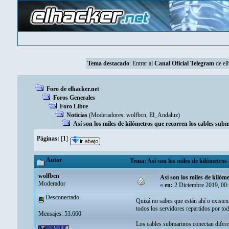
Tema destacado
: Entrar al
Canal Oficial Telegram
de elh
Foro de elhacker.net
Foros Generales
Foro Libre
Noticias
(Moderadores:
wolfbcn
,
El_Andaluz
)
Así son los miles de kilómetros que recorren los cables subm
Páginas:
[
1
]
Autor
Tema: Así son los miles de kilómetros 
wolfbcn
Así son los miles de kilóm
Moderador
«
en:
2 Diciembre 2019, 00
Desconectado
Quizá no sabes que están ahí o existen
todos los servidores repartidos por to
Mensajes: 53.660
Los cables submarinos conectan diferen