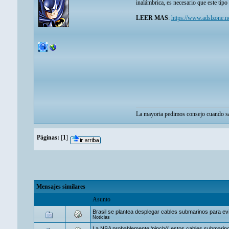
inalámbrica, es necesario que este tip
LEER MAS
:
https://www.adslzone.ne
La mayoria pedimos consejo cuando sa
Páginas:
[
1
]
Mensajes similares
Asunto
Brasil se plantea desplegar cables submarinos para evi
Noticias
La NSA probablemente ‘pinchó’ estos cables submarin