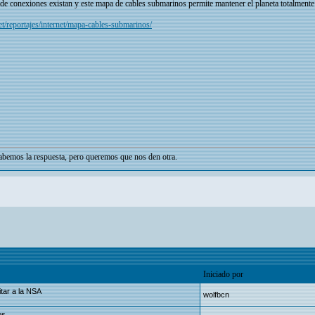
o de conexiones existan y este mapa de cables submarinos permite mantener el planeta totalment
t/reportajes/internet/mapa-cables-submarinos/
bemos la respuesta, pero queremos que nos den otra.
Iniciado por
tar a la NSA
wolfbcn
os