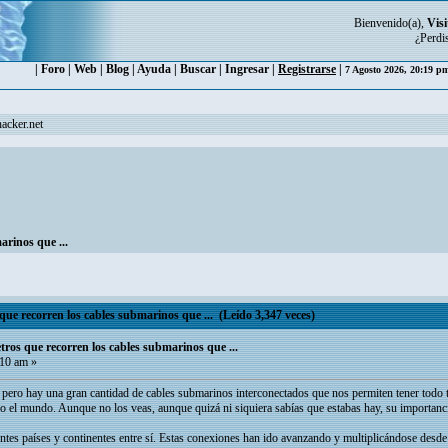
Bienvenido(a),
Visi
¿Perdi
|
Foro
|
Web
|
Blog
|
Ayuda
|
Buscar
|
Ingresar
|
Registrarse
|
7 Agosto 2026, 20:19 
acker.net
arinos que ...
que recorren los cables submarinos que ... (Leído 3,347 veces)
etros que recorren los cables submarinos que ...
:10 am »
 pero hay una gran cantidad de cables submarinos interconectados que nos permiten tener todo t
do el mundo. Aunque no los veas, aunque quizá ni siquiera sabías que estabas hay, su importan
tes países y continentes entre sí. Estas conexiones han ido avanzando y multiplicándose desde 