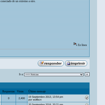
e conectado de un extremo a otro.
En línea
Ir a:
Respuestas
Vistas
Último mensaje
19 Septiembre 2013, 13:54 pm
0
2,400
por
wolfbcn
20 Septiembre 2016, 20:21 pm