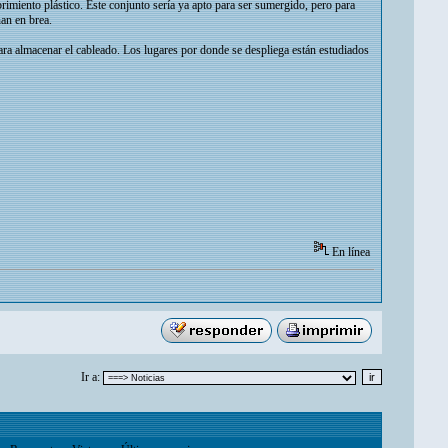
brimiento plástico. Este conjunto sería ya apto para ser sumergido, pero para
an en brea.
ara almacenar el cableado. Los lugares por donde se despliega están estudiados
En línea
Ir a: