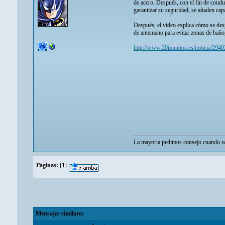
de acero. Después, con el fin de condu
garantizar su seguridad, se añaden cap
Después, el vídeo explica cómo se desp
de antemano para evitar zonas de baño,
http://www.20minutos.es/noticia/294
La mayoria pedimos consejo cuando sa
Páginas:
[
1
]
Mensajes similares