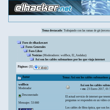
Tema destacado
:
Trabajando con las ramas de git (tercera
Foro de elhacker.net
Foros Generales
Foro Libre
Noticias
(Moderadores:
wolfbcn
,
El_Andaluz
)
Así son los cables submarinos por los que viaja internet
Páginas:
[
1
]
Autor
Tema: Así son los cables submarinos p
wolfbcn
Así son los cables subma
Moderador
«
en:
23 Enero 2017, 01:
Desconectado
El actual servicio de internet que ten
preguntas se responden en un vídeo cr
Mensajes: 53.660
Los cables de fibra óptica, que son lo