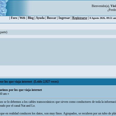
Bienvenido(a),
Visi
¿Perdi
|
Foro
|
Web
|
Blog
|
Ayuda
|
Buscar
|
Ingresar
|
Registrarse
|
8 Agosto 2026, 09:51 a
 parte)
or los que viaja internet (Leído 2,927 veces)
rinos por los que viaja internet
50 am »
emos se lo debemos a los cables transoceánicos que sirven como conductores de toda la informac
eado por el canal Nat and Lo.
s que en realidad conducen los datos, son muy finos. Agrupados, se recubren por un tubo de plá