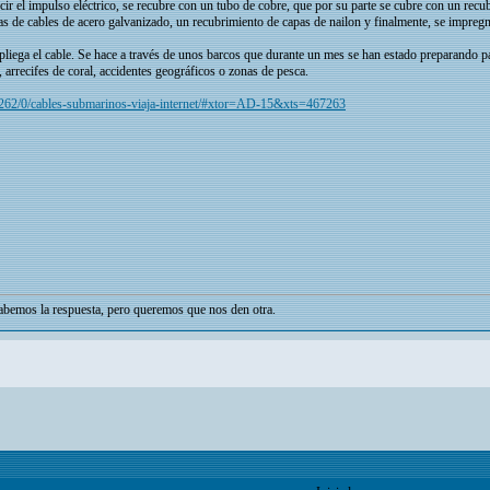
cir el impulso eléctrico, se recubre con un tubo de cobre, que por su parte se cubre con un recu
as de cables de acero galvanizado, un recubrimiento de capas de nailon y finalmente, se impregn
liega el cable. Se hace a través de unos barcos que durante un mes se han estado preparando p
 arrecifes de coral, accidentes geográficos o zonas de pesca.
0262/0/cables-submarinos-viaja-internet/#xtor=AD-15&xts=467263
bemos la respuesta, pero queremos que nos den otra.