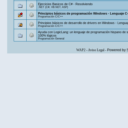
Ejercicios Basicos de C# - Resolviendo
.NET (C#, VB.NET, ASP)
Principios básicos de programación Windows - Lenguaje C
Programación C/C++
Principios básicos de desarrollo de drivers en Windows - Lengua
Programación C/C++
Ayuda con LogicLang: un lenguaje de programación hispano de s
100% lógicos
Programación General
WAP2
-
Aviso Legal
-
Powered by 