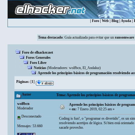
|
Foro
|
Web
|
Blog
|
Ayuda
|
Tema destacado
:
Guía actualizada para evitar que un
ransomware
Foro de elhacker.net
Foros Generales
Foro Libre
Noticias
(Moderadores:
wolfbcn
,
El_Andaluz
)
Aprende los principios básicos de programación resolviendo acert
Páginas:
[
1
]
Autor
Tema: Aprende los principios básicos de programació
wolfbcn
Aprende los principios básicos de programac
Moderador
«
en:
7 Enero 2019, 02:25 am »
Desconectado
Coding is fun!, o "programar es divertido", es un sim
resolviendo acertijos de lógica. Si bien está orientad
Mensajes: 53.660
sacarle provecho.