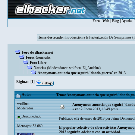
|
Foro
|
Web
|
Blog
|
Ayuda
|
Tema destacado
:
Introducción a la Factorización De Semiprimos 
Foro de elhacker.net
Foros Generales
Foro Libre
Noticias
(Moderadores:
wolfbcn
,
El_Andaluz
)
Anonymous anuncia que seguirá `dando guerra´ en 2013
Páginas:
[
1
]
Autor
Tema: Anonymous anuncia que seguirá `dando guer
wolfbcn
Anonymous anuncia que seguirá `dando 
Moderador
«
en:
2 Enero 2013, 18:49 pm »
Desconectado
Publicado el 2 de enero de 2013 por Jaime Domenec
Mensajes: 53.660
El popular colectivo de ciberactivistas Anonymo
2013 seguirán adelante con su actividad.