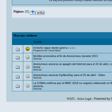
La mayoria pedimos consejo cuando sabemos la respu
Páginas:
[
1
]
Mensajes similares
Asunto
mi bicho sigue dando guerra
«
1
2
»
Programación Visual Basic
McAfee pronostica el fin de Anonymous durante 2013
Noticias
Anonymous anuncia un apagón del Internet para el 22 de abril, 
forma ...
Noticias
Anonymous anuncia OpAliceDay para el 25 de abril - Vídeo
Noticias
La GSMA confirma que el MWC 2018 se seguirá celebrando en B
anuncia..
Noticias
WAP2
-
Aviso Legal
-
Powered by 