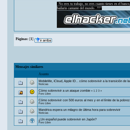
No eres tu trabajo, no eres cuanto tienes en el banco, 
bailarin cantante del mundo...!!!"
Páginas:
[
1
]
Mensajes similares
Asunto
MobileMe, iCloud, Apple ID... cómo sobrevivir a la transición de la
Noticias
Cómo sobrevivir a un ataque zombie
«
1
2
3
»
Foro Libre
Cómo sobrevivir con 500 euros al mes y en el límite de la pobre
Foro Libre
Mandriva espera un milagro de última hora para sobrevivir
Noticias
¿Un español puede sobrevivir en Japón?
Foro Libre