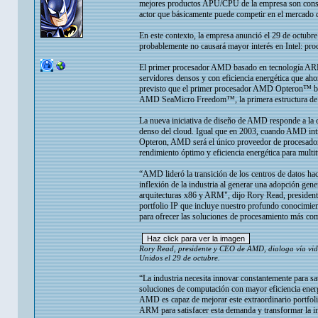
mejores productos APU/CPU de la empresa son conside
actor que básicamente puede competir en el mercado 
En este contexto, la empresa anunció el 29 de octubr
probablemente no causará mayor interés en Intel: pro
El primer procesador AMD basado en tecnología ARM 
servidores densos y con eficiencia energética que aho
previsto que el primer procesador AMD Opteron™ bas
AMD SeaMicro Freedom™, la primera estructura de al
La nueva iniciativa de diseño de AMD responde a la 
denso del cloud. Igual que en 2003, cuando AMD intr
Opteron, AMD será el único proveedor de procesadore
rendimiento óptimo y eficiencia energética para multit
“AMD lideró la transición de los centros de datos h
inflexión de la industria al generar una adopción gene
arquitecturas x86 y ARM", dijo Rory Read, preside
portfolio IP que incluye nuestro profundo conocimie
para ofrecer las soluciones de procesamiento más com
Rory Read, presidente y CEO de AMD, dialoga vía vi
Unidos el 29 de octubre.
“La industria necesita innovar constantemente para sa
soluciones de computación con mayor eficiencia ener
AMD es capaz de mejorar este extraordinario portfol
ARM para satisfacer esta demanda y transformar la in