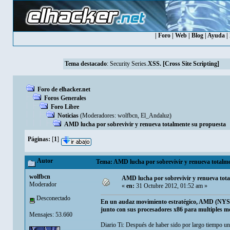
|
Foro
|
Web
|
Blog
|
Ayuda
|
Tema destacado
:
Security Series.
XSS. [Cross Site Scripting]
Foro de elhacker.net
Foros Generales
Foro Libre
Noticias
(Moderadores:
wolfbcn
,
El_Andaluz
)
AMD lucha por sobrevivir y renueva totalmente su propuesta
Páginas:
[
1
]
Autor
Tema: AMD lucha por sobrevivir y renueva totalme
wolfbcn
AMD lucha por sobrevivir y renueva tot
Moderador
«
en:
31 Octubre 2012, 01:52 am »
Desconectado
En un audaz movimiento estratégico, AMD (NYSE
junto con sus procesadores x86 para multiples me
Mensajes: 53.660
Diario Ti: Después de haber sido por largo tiempo u