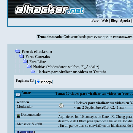
|
Foro
|
Web
|
Blog
|
Ayuda
|
Tema destacado
:
Guía actualizada para evitar que un
ransomware
Foro de elhacker.net
Foros Generales
Foro Libre
Noticias
(Moderadores:
wolfbcn
,
El_Andaluz
)
10 claves para viralizar tus vídeos en Youtube
Páginas:
[
1
]
Autor
Tema: 10 claves para viralizar tus vídeos en Youtu
wolfbcn
10 claves para viralizar tus vídeos en 
Moderador
«
en:
2 Septiembre 2013, 02:41 am »
Desconectado
Aquí tienes los 10 consejos de Karen X. Cheng para c
desarrollo de Office para aprender a bailar en 365 dí
Mensajes: 53.660
. En un par de días se convirtió en un hit alcanzando l