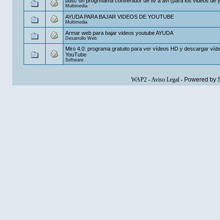
busc un progrmama convertidor de flv a avi (para los videos de 
Multimedia
AYUDA PARA BAJAR VIDEOS DE YOUTUBE
Multimedia
Armar web para bajar videos youtube AYUDA
Desarrollo Web
Miro 4.0: programa gratuito para ver vídeos HD y descargar víd
YouTube
Software
WAP2
-
Aviso Legal
-
Powered by 