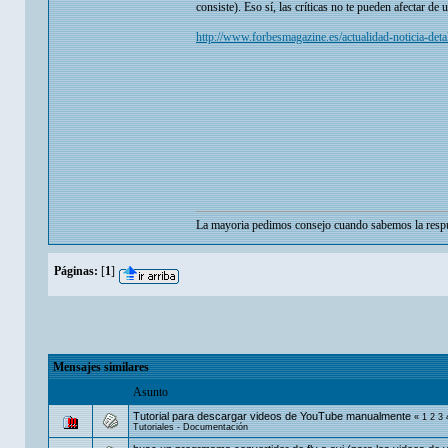
consiste). Eso sí, las críticas no te pueden afectar de
http://www.forbesmagazine.es/actualidad-noticia-det
La mayoria pedimos consejo cuando sabemos la respu
Páginas:
[
1
]
Mensajes similares
Asunto
Tutorial para descargar videos de YouTube manualmente
«
1
2
3
Tutoriales - Documentación