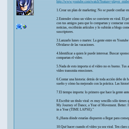
http://www.youtube.com/watch?feature=player_
1.Crear un plan de marketing: No se puede confiar en 
2.Entender cómo un vídeo se convierte en viral. El pr
con tus amigos para que lo compartan y contactar con
noticias, escribirán artículos y lo subirán a blogs c
suscriptores.
3.Lanzarlo lunes o martes: La gente entre en Youtube 
Olvidarse de las vacaciones.
4.Identificar a quien le puede interesar. Buscar spon
compartan el vídeo.
5.Nada de esto importa si el vídeo no es bueno. Tus a
vídeo transmita emociones.
6.Contar una historia: detrás de toda acción debe de
sueño y cómo ha mejorado con la práctica. Las historia
7.El tiempo importa: lo primero que hace la gente ante
8.Escribir un título viral: es muy sencillo sólo tienes q
My Journey of Dance, a Year of Movement. Better: I L
in a Year (TIME LAPSE)."
9.¿Hasta dónde estarías dispuesto a llegar para conse
10.Qué hacer cuando el vídeo ya sea viral. Ten claro que