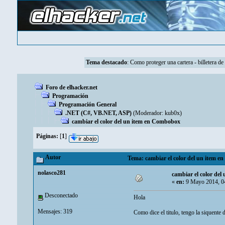
Tema destacado
:
Como proteger una cartera - billetera de
Foro de elhacker.net
Programación
Programación General
.NET (C#, VB.NET, ASP)
(Moderador:
kub0x
)
cambiar el color del un item en Combobox
Páginas:
[
1
]
Autor
Tema: cambiar el color del un item e
nolasco281
cambiar el color de
«
en:
9 Mayo 2014, 0
Desconectado
Hola
Mensajes: 319
Como dice el titulo, tengo la siquente