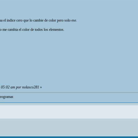
na el indice cero que lo cambie de color pero solo ese.
ro me cambia el color de todos los elementos.
, 05:02 am por nolasco281
»
programar.