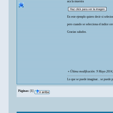
aca la muestra
En este ejemplo quiero decir si selecio
pero cuando se selecciona el indice ce
Gracias saludos.
«
Última modificación: 9 Mayo 2014
Lo que se puede imaginar... se puede 
Páginas:
[
1
]