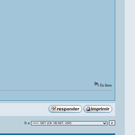
En línea
Ir a: