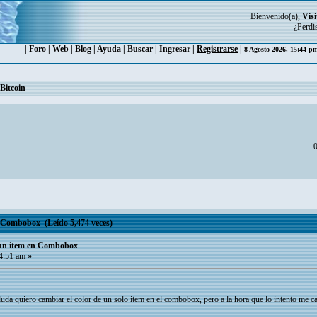
Bienvenido(a),
Visi
¿Perdi
|
Foro
|
Web
|
Blog
|
Ayuda
|
Buscar
|
Ingresar
|
Registrarse
|
8 Agosto 2026, 15:44 
Bitcoin
0
n Combobox (Leído 5,474 veces)
l un item en Combobox
4:51 am »
 duda quiero cambiar el color de un solo item en el combobox, pero a la hora que lo intento me c