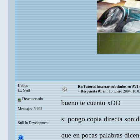
Cobac
Re:Tutorial insertar subtitulos en AV
Ex-Staff
«
Respuesta #1 en:
15 Enero 2004, 10:0
Desconectado
bueno te cuento xDD
Mensajes: 5.465
si pongo copia directa soni
Still In Development
que en pocas palabras dicen