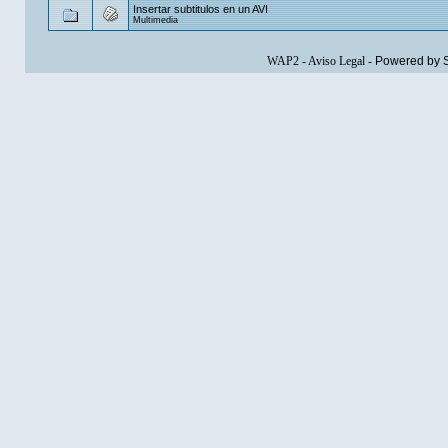
Insertar subtitulos en un AVI
Multimedia
WAP2
-
Aviso Legal
-
Powered by 