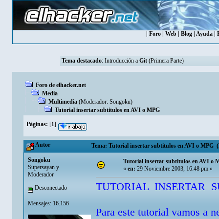
|
Foro
|
Web
|
Blog
|
Ayuda
|
Tema destacado
:
Introducción a
Git
(Primera Parte)
Foro de elhacker.net
Media
Multimedia
(Moderador:
Songoku
)
Tutorial insertar subtitulos en AVI o MPG
Páginas:
[
1
]
Autor
Tema: Tutorial insertar subtitulos en AVI o MPG (
Songoku
Tutorial insertar subtitulos en AVI o
Supersayan y
«
en:
29 Noviembre 2003, 16:48 pm »
Moderador
TUTORIAL INSERTAR 
Desconectado
Mensajes: 16.156
Para este tutorial vamos a n