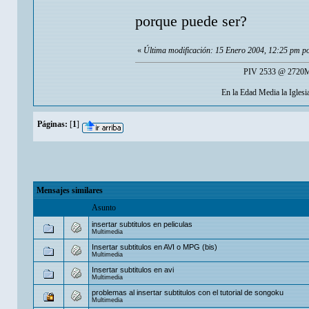
porque puede ser?
«
Última modificación: 15 Enero 2004, 12:25 pm p
PIV 2533 @ 2720Mh
En la Edad Media la Igles
Páginas:
[
1
]
Mensajes similares
Asunto
insertar subtitulos en peliculas
Multimedia
Insertar subtitulos en AVI o MPG (bis)
Multimedia
Insertar subtitulos en avi
Multimedia
problemas al insertar subtitulos con el tutorial de songoku
Multimedia