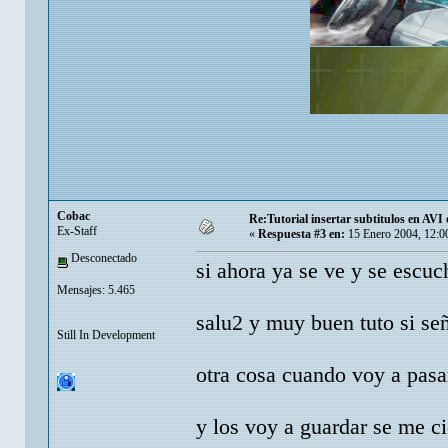
Cobac
Re:Tutorial insertar subtitulos en AV
Ex-Staff
«
Respuesta #3 en:
15 Enero 2004, 12:0
Desconectado
si ahora ya se ve y se escu
Mensajes: 5.465
salu2 y muy buen tuto si 
Still In Development
otra cosa cuando voy a pasar
y los voy a guardar se me c