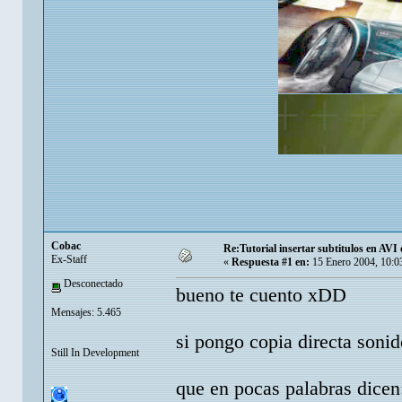
Cobac
Re:Tutorial insertar subtitulos en AV
Ex-Staff
«
Respuesta #1 en:
15 Enero 2004, 10:0
Desconectado
bueno te cuento xDD
Mensajes: 5.465
si pongo copia directa soni
Still In Development
que en pocas palabras dicen