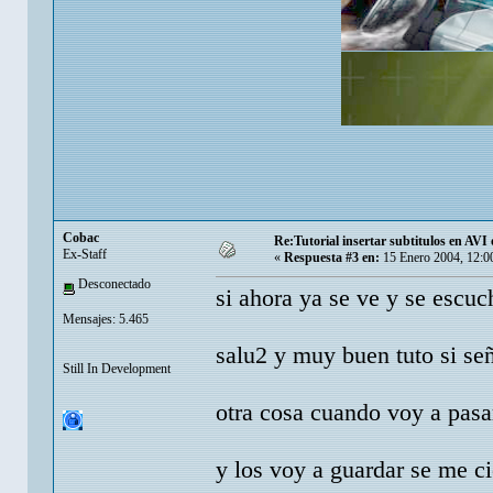
Cobac
Re:Tutorial insertar subtitulos en AV
Ex-Staff
«
Respuesta #3 en:
15 Enero 2004, 12:0
Desconectado
si ahora ya se ve y se escu
Mensajes: 5.465
salu2 y muy buen tuto si 
Still In Development
otra cosa cuando voy a pasar
y los voy a guardar se me c