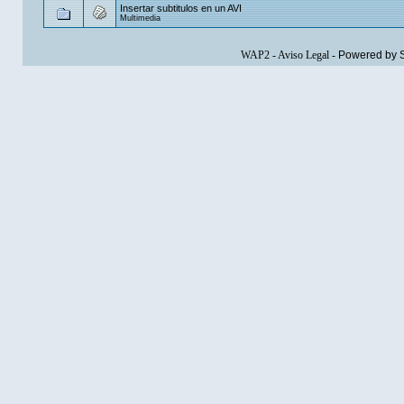
Insertar subtitulos en un AVI
Multimedia
WAP2
-
Aviso Legal
-
Powered by 