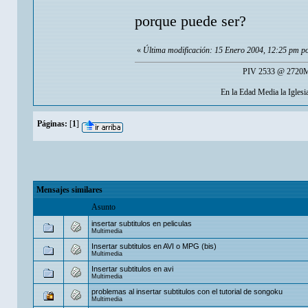
porque puede ser?
«
Última modificación: 15 Enero 2004, 12:25 pm p
PIV 2533 @ 2720Mh
En la Edad Media la Igles
Páginas:
[
1
]
Mensajes similares
Asunto
insertar subtitulos en peliculas
Multimedia
Insertar subtitulos en AVI o MPG (bis)
Multimedia
Insertar subtitulos en avi
Multimedia
problemas al insertar subtitulos con el tutorial de songoku
Multimedia