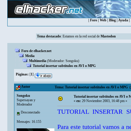
|
Foro
|
Web
|
Blog
|
Ayuda
|
Tema destacado
: Estamos en la red social de
Mastodon
Foro de elhacker.net
Media
Multimedia
(Moderador:
Songoku
)
Tutorial insertar subtitulos en AVI o MPG
Páginas:
[
1
]
Autor
Tema: Tutorial insertar subtitulos en AVI o MPG (
Songoku
Tutorial insertar subtitulos en AVI o
Supersayan y
«
en:
29 Noviembre 2003, 16:48 pm »
Moderador
TUTORIAL INSERTAR 
Desconectado
Mensajes: 16.155
Para este tutorial vamos a n