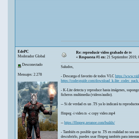
EdePC
Re: reproducir video grabado de tv
Moderador Global
«
Respuesta #1 en:
21 Septiembre 2019, 
Desconectado
Saludos,
Mensajes: 2.278
- Descarga el favorito de todos VLC
https://www.vide
https://codecguide.com/download_k-lite_codec_pac
- K-Lite detecta y reproduce hasta imágenes, supong
ficheros multimedia (videos/audio).
-- Si de verdad es un .TS ya lo indicará tu reproduct
ffmpeg -i video.ts -c copy video.mp4
--
https://ffmpeg.zeranoe.com/builds/
- También es posible que tu .TS en realidad no sea un
descubrirlo, puedes usar ffmpeg también para intentar