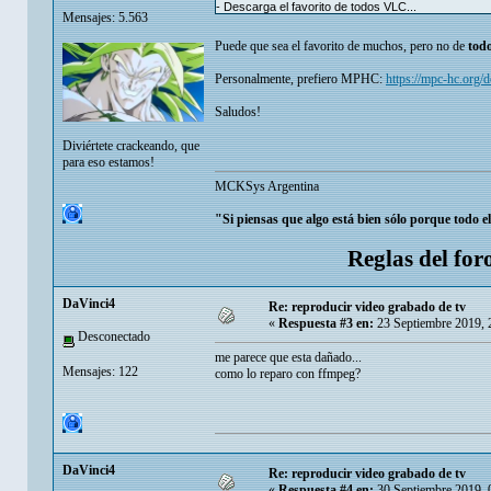
- Descarga el favorito de todos VLC...
Mensajes: 5.563
Puede que sea el favorito de muchos, pero no de
tod
Personalmente, prefiero MPHC:
https://mpc-hc.org/
Saludos!
Diviértete crackeando, que
para eso estamos!
MCKSys Argentina
"Si piensas que algo está bien sólo porque todo e
Reglas del for
DaVinci4
Re: reproducir video grabado de tv
«
Respuesta #3 en:
23 Septiembre 2019, 
Desconectado
me parece que esta dañado...
Mensajes: 122
como lo reparo con ffmpeg?
DaVinci4
Re: reproducir video grabado de tv
«
Respuesta #4 en:
30 Septiembre 2019, 