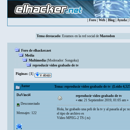
|
Foro
|
Web
|
Blog
|
Ayuda
|
Tema destacado
: Estamos en la red social de
Mastodon
Foro de elhacker.net
Media
Multimedia
(Moderador:
Songoku
)
reproducir video grabado de tv
Páginas:
[
1
]
Autor
Tema: reproducir video grabado de tv (Leído 4,527
DaVinci4
reproducir video grabado de tv
«
en:
21 Septiembre 2019, 01:05 am »
Desconectado
Hola, he grabado una peli de la tv y al pasarla al pc
Mensajes: 122
el tipo de archivo es
Vídeo MPEG-2 TS (.ts)