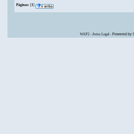
Páginas:
[
1
]
WAP2
-
Aviso Legal
-
Powered by 