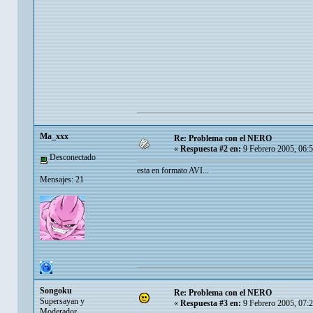
Ma_xxx
Re: Problema con el NERO
«
Respuesta #2 en:
9 Febrero 2005, 06:
Desconectado
esta en formato AVI...
Mensajes: 21
Songoku
Re: Problema con el NERO
Supersayan y
«
Respuesta #3 en:
9 Febrero 2005, 07:
Moderador