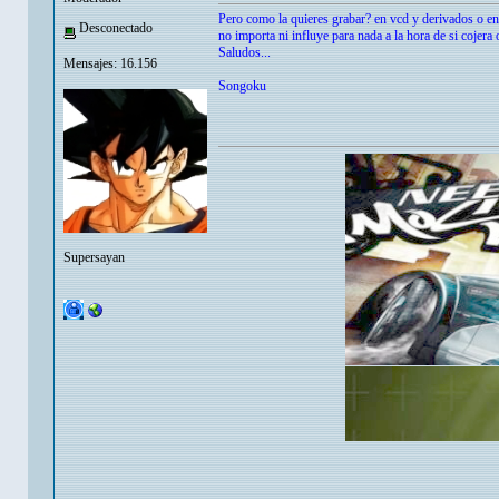
Pero como la quieres grabar? en vcd y derivados o en
Desconectado
no importa ni influye para nada a la hora de si cojera 
Saludos...
Mensajes: 16.156
Songoku
Supersayan