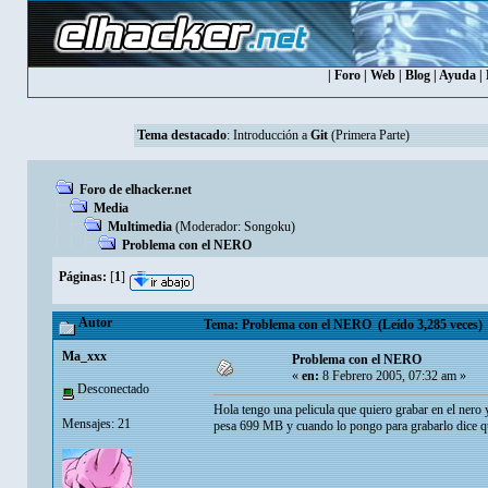
|
Foro
|
Web
|
Blog
|
Ayuda
|
Tema destacado
:
Introducción a
Git
(Primera Parte)
Foro de elhacker.net
Media
Multimedia
(Moderador:
Songoku
)
Problema con el NERO
Páginas:
[
1
]
Autor
Tema: Problema con el NERO (Leído 3,285 veces)
Ma_xxx
Problema con el NERO
«
en:
8 Febrero 2005, 07:32 am »
Desconectado
Hola tengo una pelicula que quiero grabar en el nero y
Mensajes: 21
pesa 699 MB y cuando lo pongo para grabarlo dice qu