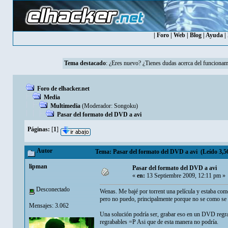
|
Foro
|
Web
|
Blog
|
Ayuda
|
Tema destacado
:
¿Eres nuevo? ¿Tienes dudas acerca del funcionam
Foro de elhacker.net
Media
Multimedia
(Moderador:
Songoku
)
Pasar del formato del DVD a avi
Páginas:
[
1
]
Autor
Tema: Pasar del formato del DVD a avi (Leído 3,56
‭lipman
Pasar del formato del DVD a avi
«
en:
13 Septiembre 2009, 12:11 pm »
Desconectado
Wenas. Me bajé por torrent una película y estaba co
pero no puedo, principalmente porque no se como se
Mensajes: 3.062
Una solución podría ser, grabar eso en un DVD regra
regrabables =P Asi que de esta manera no podría.