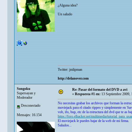
¿Alguna idea?
Un saludo
Twitter:
jmlipman
http://delanover.com
Songoku
Re: Pasar del formato del DVD a avi
Supersayan y
«
Respuesta #1 en:
13 Septiembre 2009, 
Moderador
No necesitas grabar los archivos que forman la estruct
Desconectado
moviejack para el citado rippeo y simplemente en 'fuen
vob, ifo, bup, etc de la estructura del dvd que te as 
Mensajes: 16.154
https://foro.elhacker.net/multimedia/tutorial_para_u
El moviejack le puedes bajar de la web de mi firma.
Saludos...