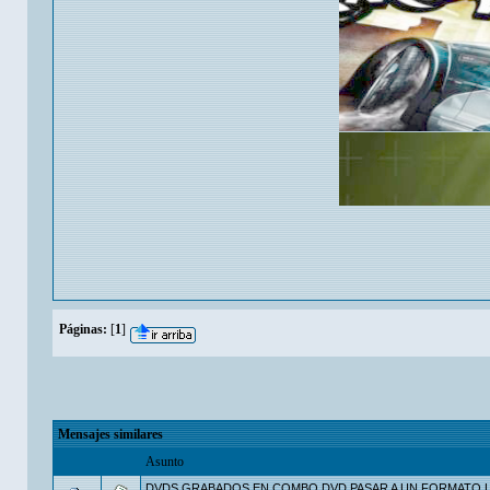
Páginas:
[
1
]
Mensajes similares
Asunto
DVDS GRABADOS EN COMBO DVD PASAR A UN FORMATO L