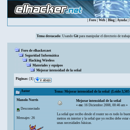
|
Foro
|
Web
|
Blog
|
Ayuda
|
Tema destacado
:
Usando
Git
para manipular el directorio de trabaj
Foro de elhacker.net
Seguridad Informática
Hacking Wireless
Materiales y equipos
Mejorar intensidad de la señal
Páginas:
[
1
]
Autor
Tema: Mejorar intensidad de la señal (Leído 3,505 
Manolo Norris
Mejorar intensidad de la señal
«
en:
16 Diciembre 2008, 00:46 am »
Desconectado
La señal que recibo desde el router no es todo lo buen
Mensajes: 26
metros en interior y la señal que yo recibo debe estar
unas necesidades básicas.