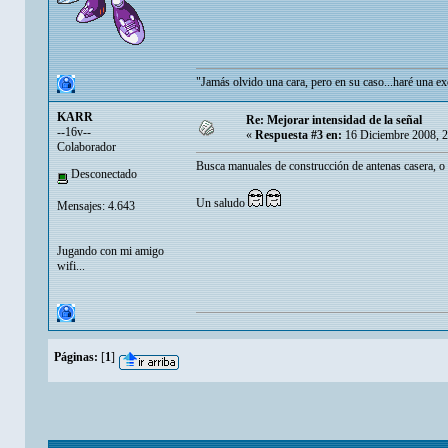
"Jamás olvido una cara, pero en su caso...haré una 
KARR
Re: Mejorar intensidad de la señal
--16v--
«
Respuesta #3 en:
16 Diciembre 2008, 
Colaborador
Busca manuales de construcción de antenas casera, o c
Desconectado
Un saludo
Mensajes: 4.643
Jugando con mi amigo
wifi...
Páginas:
[
1
]