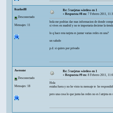
8carlos88
Re: 5 tarjetas wireless en 1
«
Respuesta #8 en:
7 Febrero 2011, 11:
Desconectado
hola me podrias dar mas informacion de donde comprar
Mensajes: 11
si vives en madrid y no te importaria decirme la tien
lo q hace esta tarjeta es juntar varias redes en una?
un saludo
p.d. si quires por privado
Awesone
Re: 5 tarjetas wireless en 1
«
Respuesta #9 en:
8 Febrero 2011, 11:
Desconectado
Hola
Mensajes: 18
estaba fuera y no he visto tu mensaje te he respondid
pero una cosa lo que junta las redes no es l atrjeta en