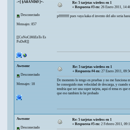
-=[ §ÂßÂÑÐØ ]=-
Re: 5 tarjetas wireless en 1
«
Respuesta #3 en:
26 Enero 2011, 14:4
Desconectado
pfffffffff pues vaya kaka el invento del año seria has
Mensajes: 857
[[CoNoCiMiEnTo Es
PoDeR]]
Awesone
Re: 5 tarjetas wireless en 1
«
Respuesta #4 en:
27 Enero 2011, 09:5
Desconectado
De momento lo tengo en pruebas y no me funciona m
Mensajes: 18
he conseguido mas velocidad de descarga, y cuando se 
tendria que ser una super tarjeta, aqui el tema es que 
que eso tambien lo he probado
Awesone
Re: 5 tarjetas wireless en 1
«
Respuesta #5 en:
2 Febrero 2011, 09:
Desconectado