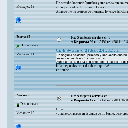
He segudio haciendo `pruebas y una cosita que no me 
Mensajes: 18
arranque desde el Cd si no ni lo ves.
Aunque me ha costado de momento lo tengo funcion
8carlos88
Re: 5 tarjetas wireless en 1
«
Respuesta #6 en:
5 Febrero 2011, 19:
Desconectado
Cita de: Awesone en 2 Febrero 2011, 09:12 am
Mensajes: 11
He segudio haciendo `pruebas y una cosita que no m
arranque desde el Cd si no ni lo ves.
Aunque me ha costado de momento lo tengo funcio
hola me puedes decir donde comprarla?
un saludo
Awesone
Re: 5 tarjetas wireless en 1
«
Respuesta #7 en:
7 Febrero 2011, 09:
Desconectado
Hola
Mensajes: 18
yo la he comprado en la tienda de mi barrio, pero cre