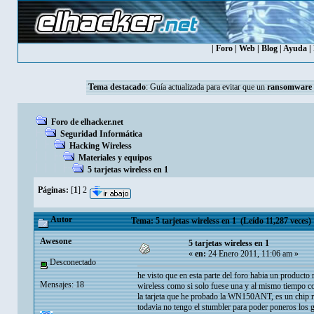
|
Foro
|
Web
|
Blog
|
Ayuda
|
Tema destacado
:
Guía actualizada para evitar que un
ransomware
Foro de elhacker.net
Seguridad Informática
Hacking Wireless
Materiales y equipos
5 tarjetas wireless en 1
Páginas:
[
1
]
2
Autor
Tema: 5 tarjetas wireless en 1 (Leído 11,287 veces)
Awesone
5 tarjetas wireless en 1
«
en:
24 Enero 2011, 11:06 am »
Desconectado
he visto que en esta parte del foro habia un producto
Mensajes: 18
wireless como si solo fuese una y al mismo tiempo con
la tarjeta que he probado la WN150ANT, es un chip r
todavia no tengo el stumbler para poder poneros los g