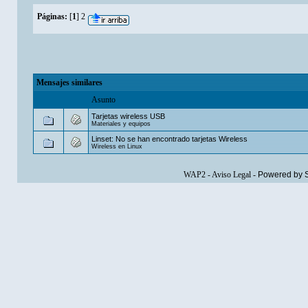
Páginas:
[
1
]
2
Mensajes similares
Asunto
Tarjetas wireless USB
Materiales y equipos
Linset: No se han encontrado tarjetas Wireless
Wireless en Linux
WAP2
-
Aviso Legal
-
Powered by 