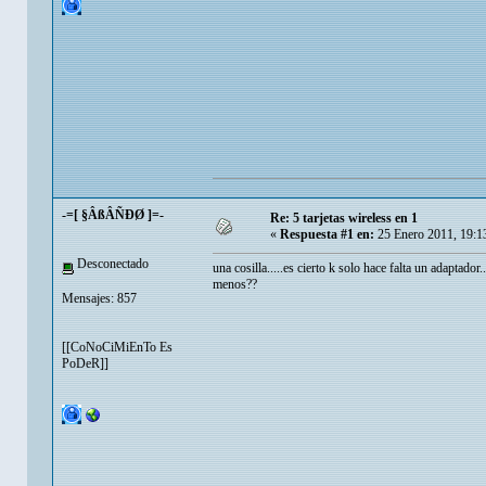
-=[ §ÂßÂÑÐØ ]=-
Re: 5 tarjetas wireless en 1
«
Respuesta #1 en:
25 Enero 2011, 19:1
Desconectado
una cosilla.....es cierto k solo hace falta un adaptador
menos??
Mensajes: 857
[[CoNoCiMiEnTo Es
PoDeR]]