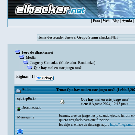
|
Foro
|
Web
|
Blog
|
Ayuda
|
Tema destacado
:
Únete al
Grupo Steam
elhacker.NET
Foro de elhacker.net
Media
Juegos y Consolas
(Moderador:
Randomize
)
Que hay mal en este juego nes?
Páginas:
[
1
]
Autor
Tema: Que hay mal en este juego nes? (Leído 7,207
cyb3rp0w3r
Que hay mal en este juego nes?
«
en:
8 Agosto 2024, 12:15 pm »
Desconectado
buenas, cree un juego nes y cuando ejecuto la rom e
Mensajes: 2
quiero arreglarlo para que funcione
les dejo el enlace de descarga aqui :
https://mega.n