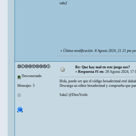
salu2
«
Última modificación: 8 Agosto 2024, 21:21 pm p
ⒹⓘⓞⓢⓎⓞⓢⓗⓘ
Re: Que hay mal en este juego nes?
«
Respuesta #1 en:
20 Agosto 2024, 17:
Desconectado
Hola, puede ser que el código hexadecimal esté dañ
Mensajes: 5
Descarga un editor hexadecimal y comprueba que pa
Salu2 @DiosYoshi
㋡