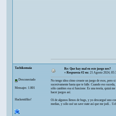
Tachikomaia
Re: Que hay mal en este juego nes?
«
Respuesta #2 en:
21 Agosto 2024, 05:
Desconectado
No tengo idea cómo creaste un juego de esos, pero si e
sucesivamente hasta que te falle. Cuando eso suceda, 
Mensajes: 1.801
sólo cambies esa sí funcione. Es una teoría, quizá me 
hacer juegos así.
Hackentifiko!
Oí de algunos llenos de bugs, y yo descargué uno con u
medias, y sólo usé un save state así que me jodí... Uc