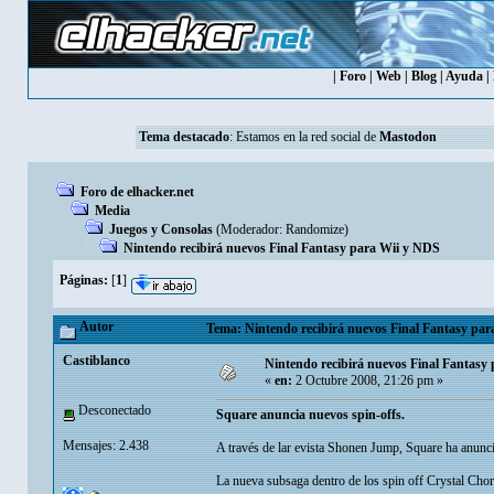
|
Foro
|
Web
|
Blog
|
Ayuda
|
Tema destacado
: Estamos en la red social de
Mastodon
Foro de elhacker.net
Media
Juegos y Consolas
(Moderador:
Randomize
)
Nintendo recibirá nuevos Final Fantasy para Wii y NDS
Páginas:
[
1
]
Autor
Tema: Nintendo recibirá nuevos Final Fantasy par
Castiblanco
Nintendo recibirá nuevos Final Fantasy
«
en:
2 Octubre 2008, 21:26 pm »
Desconectado
Square anuncia nuevos spin-offs.
Mensajes: 2.438
A través de lar evista Shonen Jump, Square ha anunci
La nueva subsaga dentro de los spin off Crystal Chorn