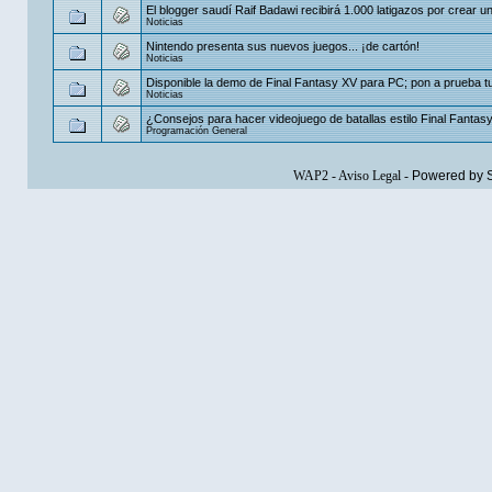
El blogger saudí Raif Badawi recibirá 1.000 latigazos por crear un
Noticias
Nintendo presenta sus nuevos juegos... ¡de cartón!
Noticias
Disponible la demo de Final Fantasy XV para PC; pon a prueba t
Noticias
¿Consejos para hacer videojuego de batallas estilo Final Fantas
Programación General
WAP2
-
Aviso Legal
-
Powered by 