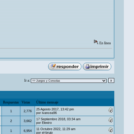
En línea
Ir a:
Respuestas
Vistas
Último mensaje
25 Agosto 2017, 13:42 pm
1
2,776
por
ivancea96
17 Septiembre 2018, 03:34 am
2
3,662
por
Eleкtro
11 Octubre 2022, 11:29 am
1
6,954
por
el-brujo