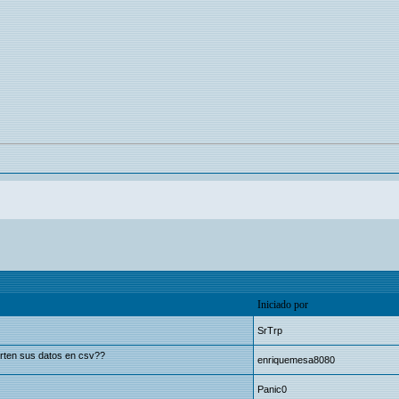
Iniciado por
SrTrp
orten sus datos en csv??
enriquemesa8080
Panic0