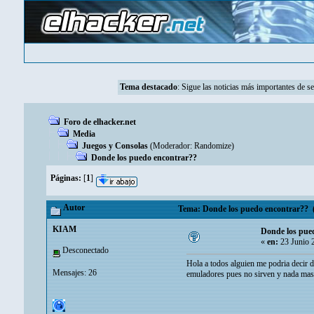
Tema destacado
:
Sigue las noticias más importantes de s
Foro de elhacker.net
Media
Juegos y Consolas
(Moderador:
Randomize
)
Donde los puedo encontrar??
Páginas:
[
1
]
Autor
Tema: Donde los puedo encontrar?? (
KIAM
Donde los pue
«
en:
23 Junio 
Desconectado
Hola a todos alguien me podria decir 
Mensajes: 26
emuladores pues no sirven y nada mas 