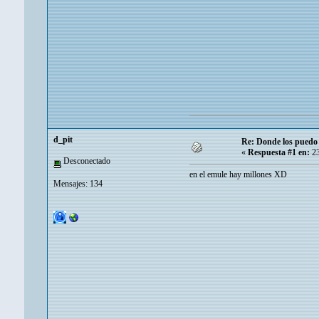
d_pit
Re: Donde los puedo
«
Respuesta #1 en:
23
Desconectado
en el emule hay millones XD
Mensajes: 134