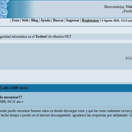
Bienvenido(a),
Visi
¿Perdi
|
Foro
|
Web
|
Blog
|
Ayuda
|
Buscar
|
Ingresar
|
Registrarse
|
9 Agosto 2026, 15:51 
eguridad informática en el
Twitter!
de elhacker.NET
0 Us
Leído 3,840 veces)
do encontrar??
2006, 04:31 am »
donde puedo encontrar buenos sitios en donde descargar roms y que las roms realmente sirvan p
heche tiempo a perder en el internet descargandolo. agradezco las respuestas por adelantado. G