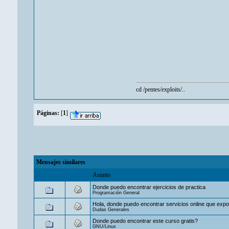
cd /pentes/exploits/..
Páginas:
[
1
]
Mensajes similares
Asunto
Donde puedo encontrar ejercicios de practica
Programación General
Hola, donde puedo encontrar servicios online que exp
Dudas Generales
Donde puedo encontrar este curso gratis?
GNU/Linux