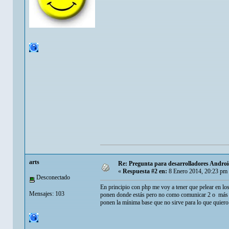
arts
Re: Pregunta para desarrolladores Android
«
Respuesta #2 en:
8 Enero 2014, 20:23 pm
Desconectado
En principio con php me voy a tener que pelear en lo
Mensajes: 103
ponen donde estás pero no como comunicar 2 o más mó
ponen la mínima base que no sirve para lo que quiero