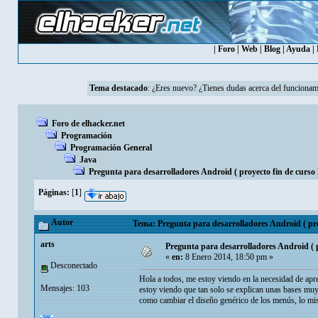
|
Foro
|
Web
|
Blog
|
Ayuda
|
Tema destacado
:
¿Eres nuevo? ¿Tienes dudas acerca del funcionam
Foro de elhacker.net
Programación
Programación General
Java
Pregunta para desarrolladores Android ( proyecto fin de curso
Páginas:
[
1
]
Autor
Tema: Pregunta para desarrolladores Android ( pro
arts
Pregunta para desarrolladores Android ( 
«
en:
8 Enero 2014, 18:50 pm »
Desconectado
Hola a todos, me estoy viendo en la necesidad de ap
Mensajes: 103
estoy viendo que tan solo se explican unas bases muy
como cambiar el diseño genérico de los menús, lo mi