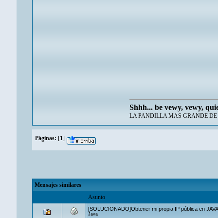
Shhh... be vewy, vewy, qui
LA PANDILLA MAS GRANDE DE 
Páginas:
[
1
]
Mensajes similares
Asunto
[SOLUCIONADO]Obtener mi propia IP pública en JAVA
Java