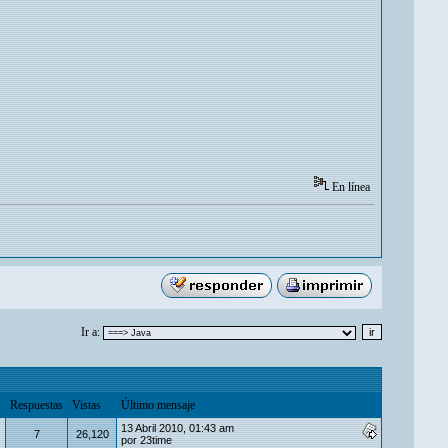
En línea
Ir a:
Respuestas
Vistas
Último mensaje
13 Abril 2010, 01:43 am
7
26,120
por
23time