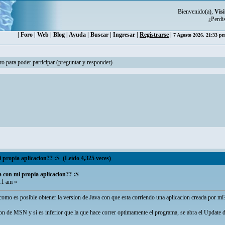
Bienvenido(a),
Visi
¿Perdi
|
Foro
|
Web
|
Blog
|
Ayuda
|
Buscar
|
Ingresar
|
Registrarse
|
7 Agosto 2026, 21:33 
ro para poder participar (preguntar y responder)
 propia aplicacion?? :S (Leído 4,325 veces)
 con mi propia aplicacion?? :S
11 am »
como es posible obtener la version de Java con que esta corriendo una aplicacion creada por mi
on de MSN y si es inferior que la que hace correr optimamente el programa, se abra el Update de