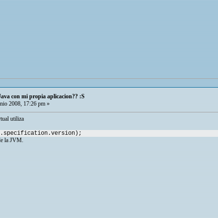
Java con mi propia aplicacion?? :S
nio 2008, 17:26 pm »
ual utiliza
.specification.version);
 de la JVM.