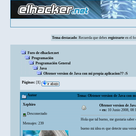
Tema destacado
:
Recuerda que debes
registrarte
en el fo
Foro de elhacker.net
Programación
Programación General
Java
Obtener version de Java con mi propia aplicacion?? :S
Páginas:
[
1
]
Autor
Tema: Obtener version de Java con mi
Xephiro
Obtener version de Java
«
en:
10 Junio 2008, 08:
Desconectado
Hola que tal bueno, me gustaria saber 
Mensajes: 239
bueno mi idea es que detecte una versi