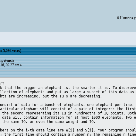
0 Usuarios y 
o 5,036 veces)
ompetencia
016, 02:27 am »
er?
nk that the bigger an elephant is, the smarter it is. To disprov
ollection of elephants and put as large a subset of this data as
ghts are increasing, but the IQ’s are decreasing.
consist of data for a bunch of elephants, one elephant per line,
particular elephant will consist of a pair of integers: the firs
d the second representing its IQ in hundredths of IQ points. Bot
e data will contain information for at most 1000 elephants. Two 
, the same IQ, or even the same weight and IQ.
mbers on the i-th data line are W[i] and S[i]. Your program shou
a; the first line should contain a number n; the remaining n lin