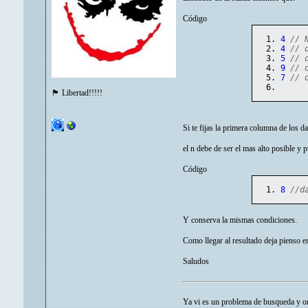
Código
4
// 
4
// 
5
// 
9
// 
7
// 
🏴 Libertad!!!!!
Si te fijas la primera columna de los
el n debe de ser el mas alto posible y 
Código
8
//d
Y conserva la mismas condiciones.
Como llegar al resultado deja pienso e
Saludos
Ya vi es un problema de busqueda y or