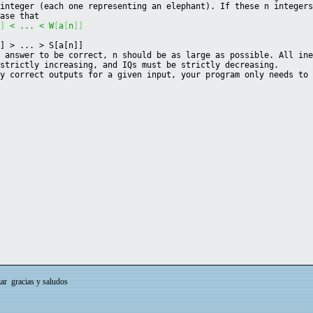
 integer (each one representing an elephant). If these n integer
case that
]
]
 < ... < W
[
a
[
n
]
]
]] > ... > S[a[n]]
e answer to be correct, n should be as large as possible. All in
 strictly increasing, and IQs must be strictly decreasing.
ny correct outputs for a given input, your program only needs to
ar gracias y saludos