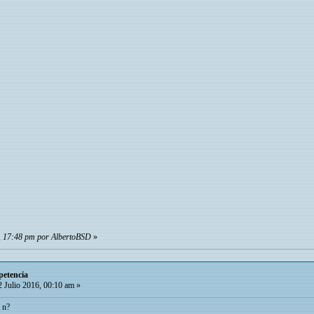
6, 17:48 pm por AlbertoBSD
»
petencia
 Julio 2016, 00:10 am »
 n?