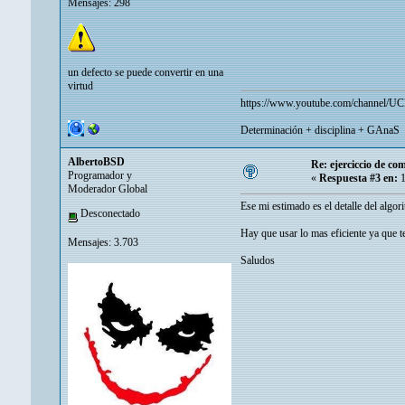
Mensajes: 298
un defecto se puede convertir en una
virtud
https://www.youtube.com/channel/
Determinación + disciplina + GAnaS
AlbertoBSD
Re: ejerciccio de co
Programador y
«
Respuesta #3 en:
1
Moderador Global
Ese mi estimado es el detalle del algo
Desconectado
Hay que usar lo mas eficiente ya que t
Mensajes: 3.703
Saludos