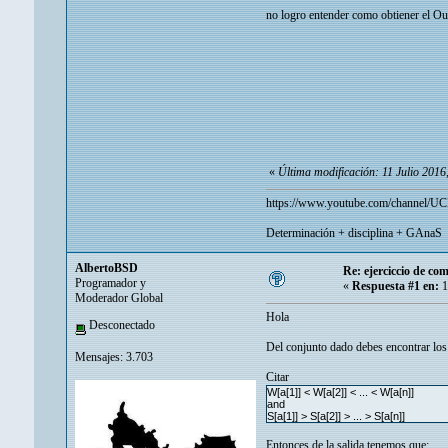
no logro entender como obtiener el Out
«
Última modificación: 11 Julio 2016
https://www.youtube.com/channel/
Determinación + disciplina + GAnaS
AlbertoBSD
Re: ejerciccio de co
Programador y
«
Respuesta #1 en:
1
Moderador Global
Hola
Desconectado
Del conjunto dado debes encontrar los
Mensajes: 3.703
Citar
W[a[1]] < W[a[2]] < ... < W[a[n]]
and
S[a[1]] > S[a[2]] > ... > S[a[n]]
Entonces de la salida tenemos que: