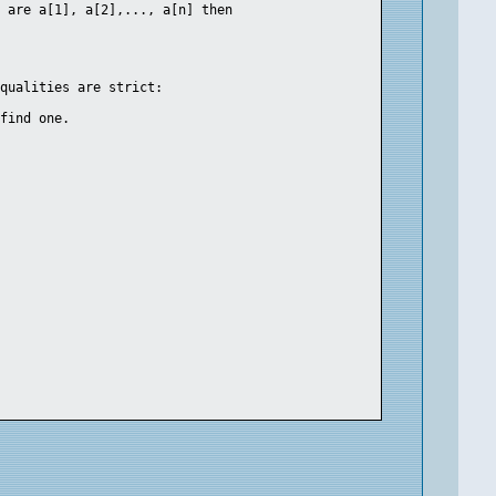
s are a[1], a[2],..., a[n] then
equalities are strict:
 find one.