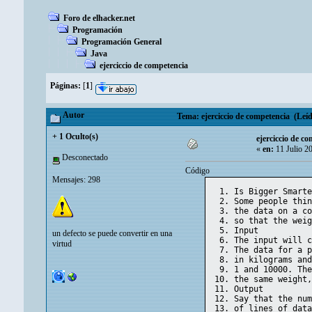
Foro de elhacker.net
Programación
Programación General
Java
ejerciccio de competencia
Páginas:
[
1
]
Autor
Tema: ejerciccio de competencia (Leíd
+ 1 Oculto(s)
ejerciccio de c
«
en:
11 Julio 2
Desconectado
Código
Mensajes: 298
Is Bigger Smart
Some people thi
the data on a c
so that the wei
Input
un defecto se puede convertir en una
The input will 
virtud
The data for a 
in kilograms an
1 and 10000. Th
the same weight
Output
Say that the nu
of lines of dat