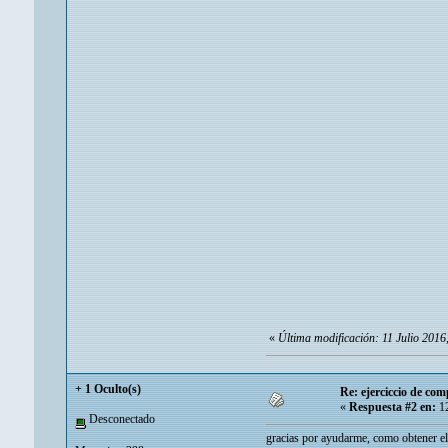
«
Última modificación: 11 Julio 201
+ 1 Oculto(s)
Re: ejerciccio de com
«
Respuesta #2 en:
12
Desconectado
gracias por ayudarme, como obtener el