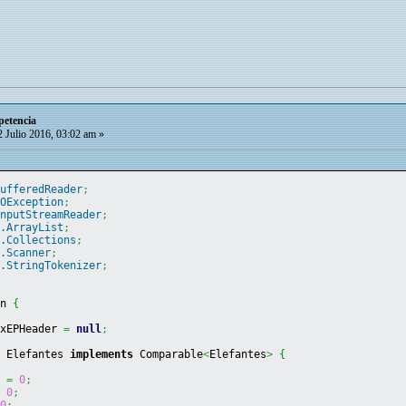
petencia
 Julio 2016, 03:02 am »
BufferedReader
;
IOException
;
InputStreamReader
;
l.ArrayList
;
l.Collections
;
l.Scanner
;
l.StringTokenizer
;
in 
{
axEPHeader 
=
null
;
s
 Elefantes 
implements
 Comparable
<
Elefantes
>
{
o 
=
0
;
=
0
;
0
;