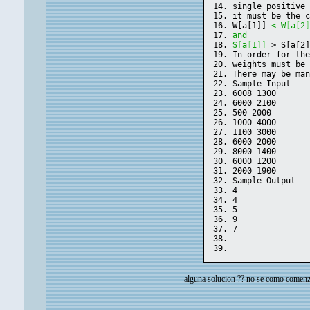
single positive
it must be the 
W[a[1]] 
< W
[
a
[
2
and
S
[
a
[
1
]
]
>
 S[a[2
In order for th
weights must be
There may be ma
Sample Input
6008 1300
6000 2100
500 2000
1000 4000
1100 3000
6000 2000
8000 1400
6000 1200
2000 1900
Sample Output
4
4
5
9
7
alguna solucion ?? no se como comenz