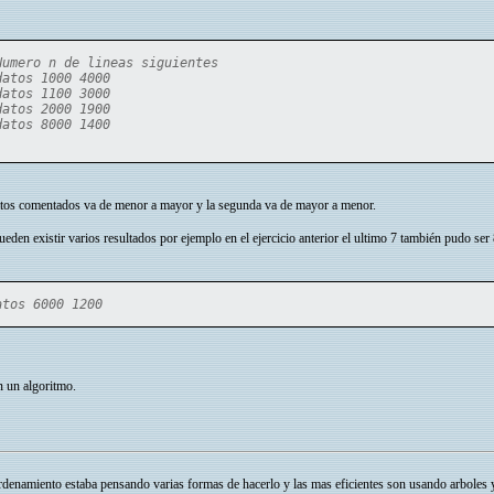
Numero n de lineas siguientes
datos 1000 4000
datos 1100 3000
datos 2000 1900
datos 8000 1400
 datos comentados va de menor a mayor y la segunda va de mayor a menor.
pueden existir varios resultados por ejemplo en el ejercicio anterior el ultimo 7 también pudo ser
atos 6000 1200
n un algoritmo.
denamiento estaba pensando varias formas de hacerlo y las mas eficientes son usando arboles 