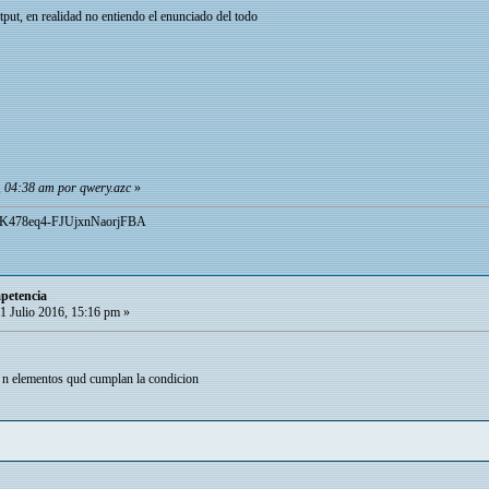
put, en realidad no entiendo el enunciado del todo
, 04:38 am por qwery.azc
»
UCK478eq4-FJUjxnNaorjFBA
mpetencia
1 Julio 2016, 15:16 pm »
 n elementos qud cumplan la condicion