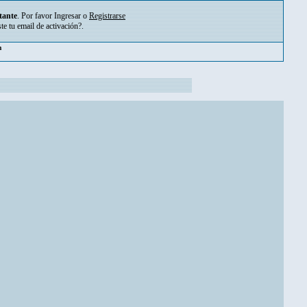
tante
. Por favor
Ingresar
o
Registrarse
ste tu
email de activación?
.
pm