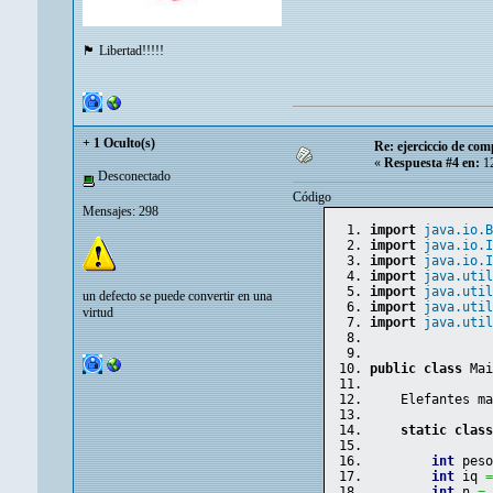
🏴 Libertad!!!!!
+ 1 Oculto(s)
Re: ejerciccio de com
«
Respuesta #4 en:
12
Desconectado
Código
Mensajes: 298
import
java.io.
import
java.io.
import
java.io.
import
java.uti
import
java.uti
un defecto se puede convertir en una
import
java.uti
virtud
import
java.uti
public
class
 Ma
    Elefantes m
static
clas
int
 pes
int
 iq 
int
 n 
=